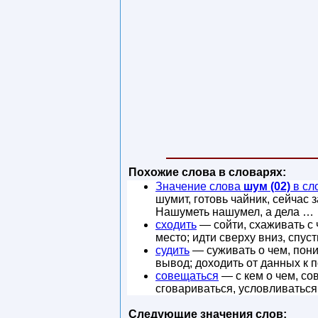
Похожие слова в словарях:
Значение слова
шум (02)
в сл
шумит, готовь чайник, сейчас
Нашуметь нашумел, а дела …
сходить
— сойти, схаживать с ч
место; идти сверху вниз, спуст
судить
— суживать о чем, пони
вывод; доходить от данных к 
совещаться
— с кем о чем, сов
сговариваться, условливаться
Следующие значения слов: