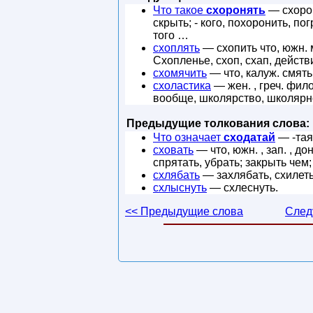
Что такое
схоронять
— схорон
скрыть; - кого, похоронить, п
того …
схоплять
— схопить что, южн. м
Схопленье, схоп, схап, действ
схомячить
— что, калуж. смять,
схоластика
— жен. , греч. фил
вообще, школярство, школярно
Предыдущие толкования слова:
Что означает
сходатай
— -тая 
сховать
— что, южн. , зап. , дон
спрятать, убрать; закрыть чем;
схлябать
— захлябать, схилеть 
схлыснуть
— схлеснуть.
<< Предыдущие слова
След