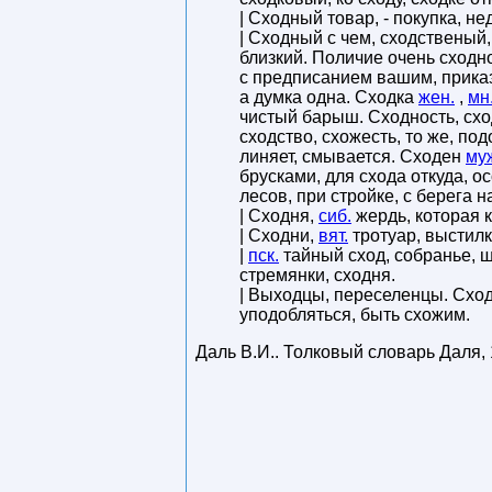
| Сходный товар, - покупка, н
| Сходный с чем, сходственый
близкий. Поличие очень сходн
с предписанием вашим, приказ
а думка одна. Сходка
жен.
,
мн
чистый барыш. Сходность, схо
сходство, схожесть, то же, под
линяет, смывается. Сходен
му
брусками, для схода откуда, о
лесов, при стройке, с берега на
| Сходня,
сиб.
жердь, которая к
| Сходни,
вят.
тротуар, выстилк
|
пск.
тайный сход, собранье, 
стремянки, сходня.
| Выходцы, переселенцы. Схо
уподобляться, быть схожим.
Даль В.И.
.
Толковый словарь Даля
,