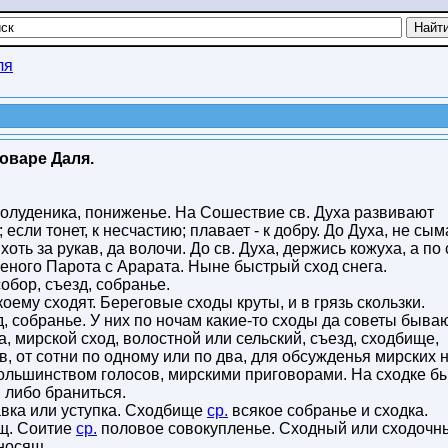
ля
ловаре Даля.
олуденика, пониженье. На Сошествие св. Духа развивают
 если тонет, к несчастию; плавает - к добру. До Духа, не сым
хоть за рукав, да волочи. До св. Духа, держись кожуха, а по 
ченого Парота с Арарата. Ныне быстрый сход снега.
обор, съезд, собранье.
о коему сходят. Береговые сходы круты, и в грязь скользки.
д, собранье. У них по ночам какие-то сходы да советы бываю
ка, мирской сход, волостной или сельский, съезд, сходбище,
в, от сотни по одному или по два, для обсужденья мирских 
льшинством голосов, мирскими приговорами. На сходке бы
 либо браниться.
вка или уступка. Сходбище
ср.
всякое собранье и сходка.
ящ. Соитие
ср.
половое совокупленье. Сходный или сходочн
тносящ.