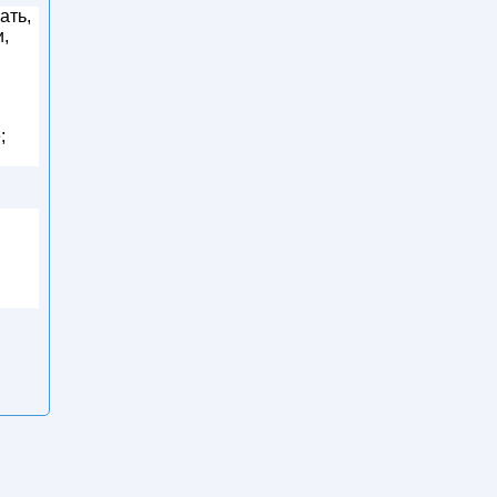
ать,
и,
;