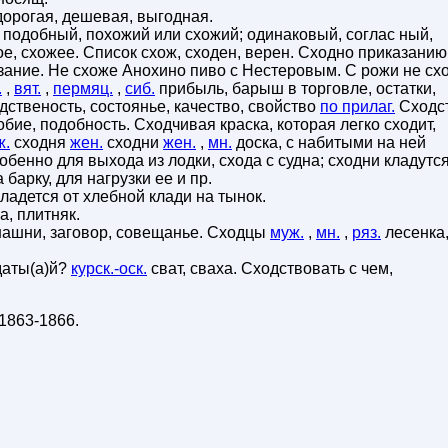
едорогая, дешевая, выгодная.
, подобный, похожий или схожий; одинаковый, соглас ный,
ое, схожее. Список схож, сходен, верен. Сходно приказанию
ание. Не схоже Анохино пиво с Нестеровым. С рожи не сх
.
,
вят.
,
пермяц.
,
сиб.
прибыль, барыш в торговле, остатки,
дственость, состоянье, качество, свойство
по прилаг.
Сходст
обие, подобность. Сходчивая краска, которая легко сходит,
ж.
сходня
жен.
сходни
жен.
,
мн.
доска, с набитыми на ней
собенно для выхода из лодки, схода с судна; сходни кладутся
 барку, для нагрузки ее и пр.
ладется от хлебной клади на тынок.
а, плитняк.
шашни, заговор, совещанье. Сходцы
муж.
,
мн.
,
ряз.
лесенка
даты(а)й?
курск.-оск.
сват, сваха. Сходствовать с чем,
1863-1866
.