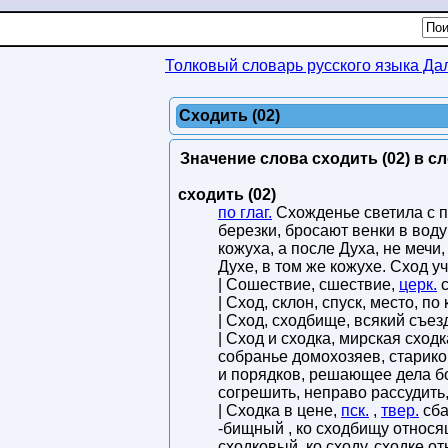
Толковый словарь русского языка Да
Сходить (02)
Значение слова сходить (02) в с
сходить (02)
по глаг.
Схожденье светила с п
березки, бросают венки в воду;
кожуха, а после Духа, не мечи, 
Духе, в том же кожухе. Сход у
| Сошествие, сшествие,
церк.
с
| Сход, склон, спуск, место, п
| Сход, сходбище, всякий съез
| Сход и сходка, мирская сход
собранье домохозяев, старико
и порядков, решающее дела бо
согрешить, неправо рассудить,
| Сходка в цене,
пск.
,
твер.
сба
-бищный , ко сходбищу относ
сходковый, ко сходу, сходке о