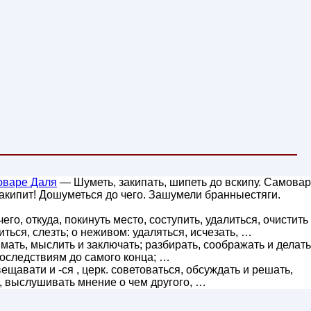
оваре Даля
— Шуметь, закипать, шипеть до вскипу. Самовар
 закипит! Дошуметься до чего. Зашумели бранныестяги.
его, откуда, покинуть место, соступить, удалиться, очистить
иться, слезть; о неживом: удаляться, исчезать, …
мать, мыслить и заключать; разбирать, соображать и делать
последствиям до самого конца; …
ещавати и -ся , церк. советоваться, обсуждать и решать,
, выслушивать мнение о чем другого, …