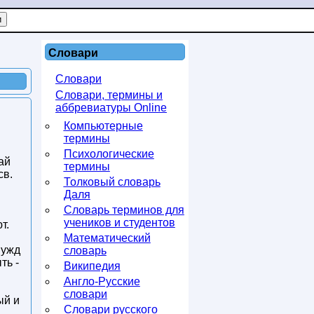
Словари
Словари
Словари, термины и
аббревиатуры Online
Компьютерные
термины
Психологические
ай
термины
св.
Толковый словарь
Даля
Словарь терминов для
учеников и студентов
т.
Математический
нужд
словарь
ть -
Википедия
Англо-Русские
словари
ый и
Словари русского