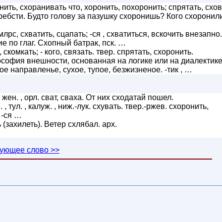
ить, схоранивать что, хоронить, похоронить; спрятать, схов
огребсти. Будто голову за пазушку схоронишь? Кого схоронил
лрс, схватить, сцапать; -ся , схватиться, вскочить внезапно.
ие по глаг. Схопный батрак, пск. …
 скомкать; - кого, связать. твер. спрятать, схоронить.
ософия внешности, основанная на логике или на диалектике
е направленье, сухое, тупое, безжизненое. -тик , …
жен. , орл. сват, сваха. От них сходатай пошел.
. , тул. , калуж. , ниж.-лук. схувать. твер.-ржев. схоронить,
 -ся …
(захилеть). Ветер схлябал. арх.
ующее слово >>