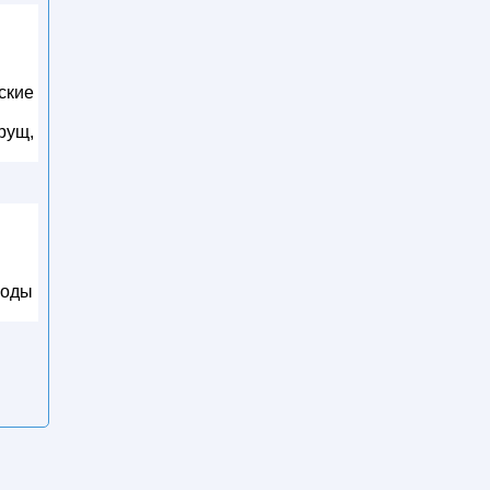
ские
рущ,
лоды