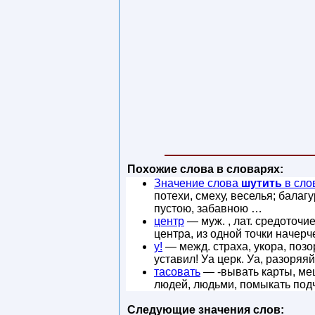
Похожие слова в словарях:
Значение слова
шутить
в сло
потехи, смеху, веселья; балаг
пустою, забавною …
центр
— муж. , лат. средоточие
центра, из одной точки начер
у!
— межд. страха, укора, позора
уставил! Уа церк. Уа, разоряя
тасовать
— -вывать карты, меш
людей, людьми, помыкать подч
Следующие значения слов: