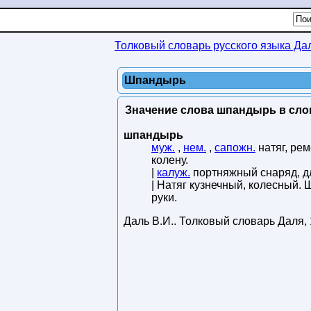
Толковый словарь русского языка Да
Шпандырь
Значение слова шпандырь в сло
шпандырь
муж.
,
нем.
,
сапожн.
натяг, рем
колену.
|
калуж.
портняжный снаряд, дл
| Натяг кузнечный, колесный. 
руки.
Даль В.И.
.
Толковый словарь Даля
,