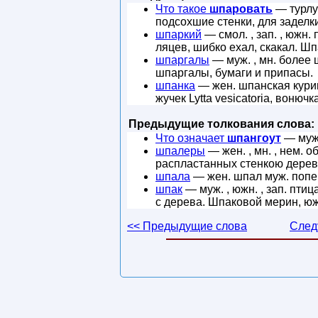
Что такое
шпаровать
— турлук
подсохшие стенки, для заделки
шпаркий
— смол. , зап. , южн
ляцев, шибко ехал, скакал. Шп
шпаргалы
— муж. , мн. более 
шпаргалы, бумаги и припасы.
шпанка
— жен. шпанская куриц
жучек Lytta vesicatoria, воню
Предыдущие толкования слова:
Что означает
шпангоут
— муж.
шпалеры
— жен. , мн. , нем. 
распластанных стенкою деревь
шпала
— жен. шпал муж. попе
шпак
— муж. , южн. , зап. пти
с дерева. Шпаковой мерин, южн
<< Предыдущие слова
След