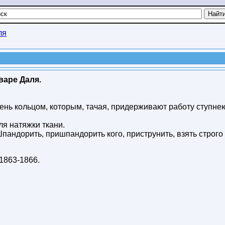
ля
варе Даля.
ень кольцом, которым, тачая, придерживают работу ступнею
я натяжки ткани.
Шпандорить, пришпандорить кого, приструнить, взять строго
1863-1866
.