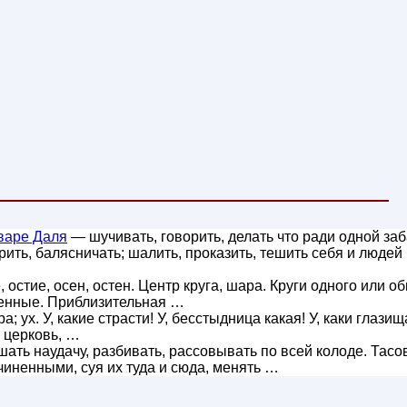
варе Даля
— шучивать, говорить, делать что ради одной за
урить, балясничать; шалить, проказить, тешить себя и людей
, остие, осен, остен. Центр круга, шара. Круги одного или о
ченные. Приблизительная …
; ух. У, какие страсти! У, бесстыдница какая! У, каки глазищ
й церковь, …
ать наудачу, разбивать, рассовывать по всей колоде. Тасо
иненными, суя их туда и сюда, менять …