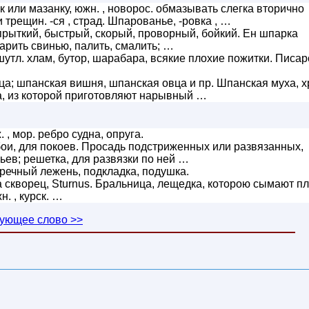
 или мазанку, южн. , новорос. обмазывать слегка вторично
 трещин. -ся , страд. Шпарованье, -ровка , …
. прыткий, быстрый, скорый, проворный, бойкий. Ен шпарка
арить свинью, палить, смалить; …
шутл. хлам, бутор, шарабара, всякие плохие пожитки. Писар
а; шпанская вишня, шпанская овца и пр. Шпанская муха, х
чка, из которой приготовляют нарывный …
 , мор. ребро судна, опруга.
обои, для покоев. Просадь подстриженных или развязанных,
ев; решетка, для развязки по ней …
речный лежень, подкладка, подушка.
ца скворец, Sturnus. Бральница, лещедка, которою сымают п
. , курск. …
ующее слово >>