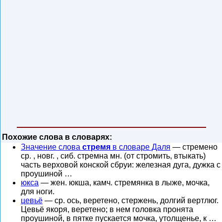
Похожие слова в словарях:
Значение слова
стремя
в словаре Даля
— стремено
ср. , новг. , сиб. стремна мн. (от стромить, втыкать)
часть верховой конской сбруи: железная дуга, дужка с
проушиной …
юкса
— жен. юкша, камч. стремянка в лыже, мочка,
для ноги.
цевьё
— ср. ось, веретено, стержень, долгий вертлюг.
Цевьё якоря, веретено; в нем головка пронята
проушиной, в пятке пускается мочка, утолщенье, к …