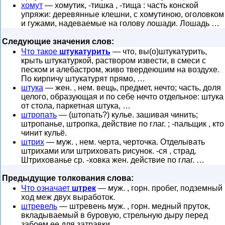
хомут
— хомутик, -тишка , -тища : часть конской
упряжи: деревянные клешни, с хомутиною, оголовком
и гужами, надеваемые на голову лошади. Лошадь …
Следующие значения слов:
Что такое
штукатурить
— что, вы(о)штукатурить,
крыть штукатуркой, раствором извести, в смеси с
песком и алебастром, живо твердеюшим на воздухе.
По кирпичу штукатурят прямо, …
штука
— жен. , нем. вещь, предмет, нечто; часть, доля
целого, образующая и по себе нечто отдельное: штука
от стола, паркетная штука, …
штропать
— (штопать?) кулье. зашивая чинить;
штропанье, штропка, действие по глаг. ; -пальщик , кто
чинит кульё.
штрих
— муж. , нем. черта, черточка. Отделывать
штрихами или штриховать рисунок. -ся , страд.
Штрихованье ср. -ховка жен. действие по глаг. …
Предыдущие толкования слова:
Что означает
штрек
— муж. , горн. пробег, подземный
ход меж двух выработок.
штревель
— штревень муж. , горн. медный пруток,
вкладываемый в буровую, стрельную дыру перед
забоем ее для затравки.