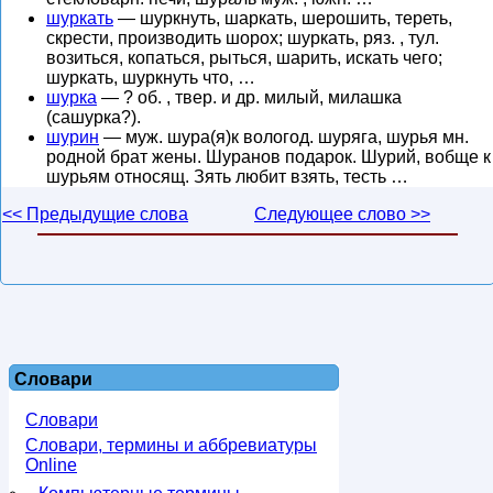
шуркать
— шуркнуть, шаркать, шерошить, тереть,
скрести, производить шорох; шуркать, ряз. , тул.
возиться, копаться, рыться, шарить, искать чего;
шуркать, шуркнуть что, …
шурка
— ? об. , твер. и др. милый, милашка
(сашурка?).
шурин
— муж. шура(я)к вологод. шуряга, шурья мн.
родной брат жены. Шуранов подарок. Шурий, вобще к
шурьям относящ. Зять любит взять, тесть …
<< Предыдущие слова
Следующее слово >>
Словари
Словари
Словари, термины и аббревиатуры
Online