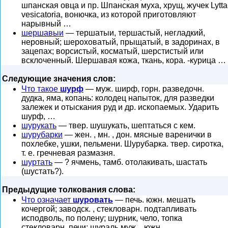
шпанская овца и пр. Шпанская муха, хрущ, жучек Lytta
vesicatoria, вонючка, из которой приготовляют
нарывный …
шершавыи
— тершатыи, тершастый, негладкий,
неровный; шероховатый, прыщатый, в задоринах, в
зацепах; ворсистый, косматый, шерстистый или
всклоченный. Шершавая кожа, ткань, кора. -курица …
Следующие значения слов:
Что такое
шурф
— муж. ширф, горн. разведочн.
дудка, яма, копань: колодец напыток, для разведки
залежек и отыскания руд и др. ископаемых. Ударить
шурф, …
шурукать
— твер. шушукать, шептаться с кем.
шурубарки
— жен. , мн. , дон. мясные варенички в
похлебке, ушки, пельмени. Шурубарка. твер. сиротка,
т. е. гречневая размазня.
шуртать
— ? ячмень, тамб. отолакивать, шастать
(шустать?).
Предыдущие толкования слова:
Что означает
шуровать
— печь. южн. мешать
кочергой; заводск. , стекловарн. подтапливать
исподволь, по полену; шурник, чело, топка
стекловарн. печи; шураль муж. , южн. …