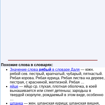
Похожие слова в словарях:
Значение слова
рябый
в словаре Даля
— южн.
рябой сев. пестрый, крапчатый, чубарый, пятнастый.
Рябая корова. Рябая курица. Рябая листва на дереве,
пестрая, с красниной, желтизной. Рябая …
яйце
— яйцо ср. глухая, плотная оболочка, в коей
вынашивается или спеет детеныш; зародыш в
твердой скорлупе, рождаемый в этом виде, особенно
…
шпанка
— жен. шпанская курица; шпанская вишня,