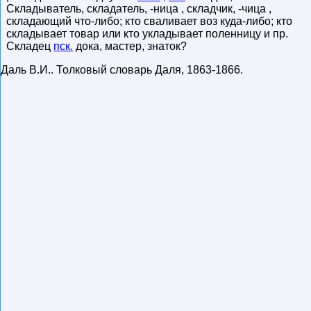
Складыватель, складатель, -ница , складчик, -чица ,
складающий что-либо; кто сваливает воз куда-либо; кто
складывает товар или кто укладывает поленницу и пр.
Складец
пск.
дока, мастер, знаток?
Даль В.И.
.
Толковый словарь Даля
,
1863-1866
.