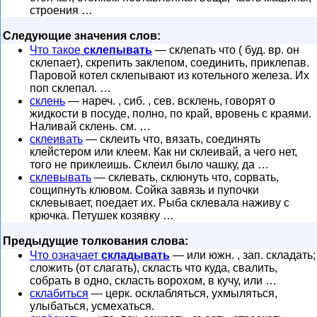
строения …
Следующие значения слов:
Что такое
склепывать
— склепать что ( буд. вр. он
склепает), скрепить заклепом, соединить, приклепав.
Паровой котел склепывают из котельного железа. Их
поп склепал. …
склень
— нареч. , сиб. , сев. всклень, говорят о
жидкости в посуде, полно, по край, вровень с краями.
Наливай склень. см. …
склеивать
— склеить что, вязать, соединять
клейстером или клеем. Как ни склеивай, а чего нет,
того не приклеишь. Склеил было чашку, да …
склевывать
— склевать, склюнуть что, сорвать,
сощипнуть клювом. Сойка завязь и пупочки
склевывает, поедает их. Рыба склевала наживу с
крючка. Петушек козявку …
Предыдущие толкования слова:
Что означает
складывать
— или южн. , зап. складать;
сложить (от слагать), скласть что куда, свалить,
собрать в одно, скласть ворохом, в кучу, или …
склабиться
— церк. осклабляться, ухмыляться,
улыбаться, усмехаться.