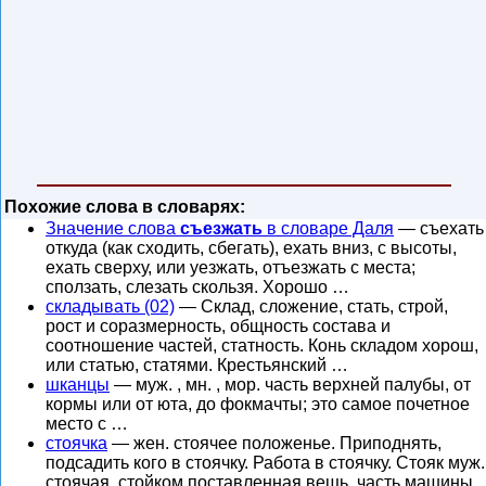
Похожие слова в словарях:
Значение слова
съезжать
в словаре Даля
— съехать
откуда (как сходить, сбегать), ехать вниз, с высоты,
ехать сверху, или уезжать, отъезжать с места;
сползать, слезать скользя. Хорошо …
складывать (02)
— Склад, сложение, стать, строй,
рост и соразмерность, общность состава и
соотношение частей, статность. Конь складом хорош,
или статью, статями. Крестьянский …
шканцы
— муж. , мн. , мор. часть верхней палубы, от
кормы или от юта, до фокмачты; это самое почетное
место с …
стоячка
— жен. стоячее положенье. Приподнять,
подсадить кого в стоячку. Работа в стоячку. Стояк муж.
стоячая, стойком поставленная вещь, часть машины,