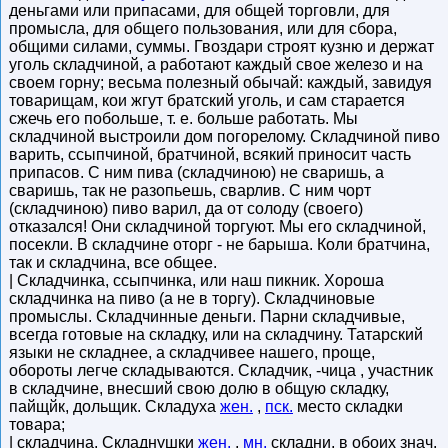
деньгами или припасами, для общей торговли, для
промысла, для общего пользования, или для сбора,
общими силами, суммы. Гвоздари строят кузню и держат
уголь складчиной, а работают каждый свое железо и на
своем горну; весьма полезный обычай: каждый, завидуя
товарищам, кои жгут братский уголь, и сам старается
сжечь его побольше, т. е. больше работать. Мы
складчиной выстроили дом погорелому. Складчиной пиво
варить, ссыпчиной, братчиной, всякий приносит часть
припасов. С ним пива (складчиною) не сваришь, а
сваришь, так не разопьешь, сварлив. С ним чорт
(складчиною) пиво варил, да от солоду (своего)
отказался! Они складчиной торгуют. Мы его складчиной,
посекли. В складчине оторг - не барыша. Коли братчина,
так и складчина, все общее.
| Складчинка, ссыпчинка, или наш пикник. Хороша
складчинка на пиво (а не в торгу). Складчиновые
промыслы. Складчинные деньги. Парни складчивые,
всегда готовые на складку, или на складчину. Татарский
языки не складнее, а складчивее нашего, проще,
обороты легче складываются. Складчик, -чица , участник
в складчине, внесший свою долю в общую складку,
пайщйк, дольщик. Складуха
жен.
,
пск.
место складки
товара;
| складчина. Складнушки
жен.
,
мн.
складни, в обоих знач.