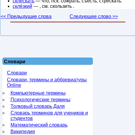
склёскать
— что, пск. сожрать, съесть, стрескать.
склёзкий
— , см. скользить .
<< Предыдущие слова
Следующее слово >>
Словари
Словари
Словари, термины и аббревиатуры
Online
Компьютерные термины
Психологические термины
Толковый словарь Даля
Словарь терминов для учеников и
студентов
Математический словарь
Википедия