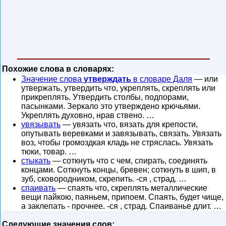
Похожие слова в словарях:
Значение слова
утверждать
в словаре Даля
— или
утвержать, утвердить что, укреплять, скреплять или
прикреплять. Утвердить столбы, подпорами,
пасынками. Зеркало это утверждено крючьями.
Укреплять духовно, нрав ствено. …
увязывать
— увязать что, вязать для крепости,
опутывать веревками и завязывать, связать. Увязать
воз, чтобы громоздкая кладь не стряслась. Увязать
тюки, товар. …
стыкать
— соткнуть что с чем, спирать, соединять
концами. Соткнуть концы, бревен; соткнуть в шип, в
зуб, сковородником, скрепить. -ся , страд. …
спаивать
— спаять что, скреплять металлические
вещи пайкою, паяньем, припоем. Спаять, будет чище,
а заклепать - прочнее. -ся , страд. Спаиванье длит. …
Следующие значения слов: