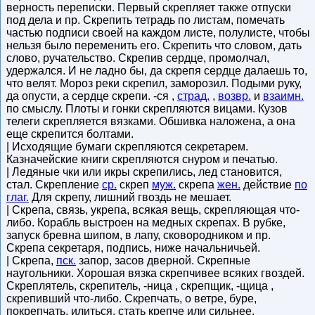
верность переписки. Первый скрепляет также отпуски
под дела и пр. Скрепить тетрадь по листам, помечать
частью подписи своей на каждом листе, полулисте, чтобы
нельзя было переменить его. Скрепить что словом, дать
слово, ручательство. Скрепив сердце, промолчал,
удержался. И не ладно бы, да скрепя сердце далаешь то,
что велят. Мороз реки скрепил, заморозил. Подыми руку,
да опусти, а сердце скрепи. -ся ,
страд.
,
возвр.
и
взаимн.
по смыслу. Плоты и гонки скрепляются вицами. Кузов
телеги скрепляется вязками. Обшивка наложена, а она
еще скрепится болтами.
| Исходящие бумаги скрепляются секретарем.
Казначейские книги скрепляются снуром и печатью.
| Ледяные чки или икры скрепились, лед становится,
стал. Скрепление
ср.
скреп
муж.
скрепа
жен.
действие
по
глаг.
Для скрепу, лишний гвоздь не мешает.
| Скрепа, связь, укрепа, всякая вещь, скрепляющая что-
либо. Корабль выстроен на медных скрепах. В рубке,
запуск бревна шипом, в лапу, сковородником и пр.
Скрепа секретаря, подпись, ниже начальничьей.
| Скрепа,
пск.
запор, засов дверной. Скрепные
наугольники. Хорошая вязка скрепчивее всяких гвоздей.
Скреплятель, скрепитель, -ница , скрепщик, -щица ,
скрепивший что-либо. Скрепчать, о ветре, буре,
покрепчать, илиться, стать крепче или сильнее.