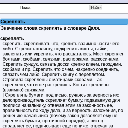
Скреплять
Значение слова скреплять в словаре Даля.
скреплять
скрепить, скрепливать что, крепить взаимно части чего-
либо. Скрепить коляску, подкрепить винты, гайки,
заклепать или укрепить, что расшаталось. Мост скреплен
болтами, скобами, связями, распорками, раскосинами.
Скрепить сундук, связать доски крепко клеем, гвоздями,
скобами и пр. Скрепить что с чем, накрепко соединить,
связать чем либо. Скрепить книгу с переплетом.
Стропила скреплены с матицами скобами. Так
скреплено, что и не раскрепишь. Кости скреплены
(взаимно) связками.
| Скреплять бумаги, подписью, ручаясь за верность их;
делопроизводитель скрепляет бумагу, подаваемую для
подписи начальнику, отвечая этим за законность ее,
правильность по ходу дела, и за верность изложения, по
решению начальника (почему закон дозволяет ему не
скреплять бумаги, противной порядку), а писец
справляет ее, подписывает еще пониже, отвечая за