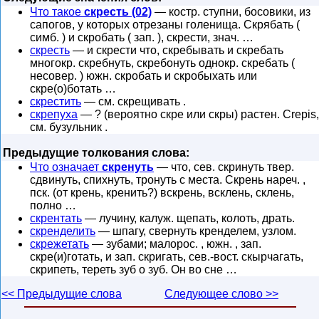
Что такое
скресть (02)
— костр. ступни, босовики, из
сапогов, у которых отрезаны голенища. Скрябать (
симб. ) и скробать ( зап. ), скрести, знач. …
скресть
— и скрести что, скребывать и скребать
многокр. скребнуть, скребонуть однокр. скребать (
несовер. ) южн. скробать и скробыхать или
скре(о)ботать …
скрестить
— см. скрещивать .
скрепуха
— ? (вероятно скре или скры) растен. Crepis,
см. бузульник .
Предыдущие толкования слова:
Что означает
скренуть
— что, сев. скринуть твер.
сдвинуть, спихнуть, тронуть с места. Скрень нареч. ,
пск. (от крень, кренить?) вскрень, всклень, склень,
полно …
скрентать
— лучину, калуж. щепать, колоть, драть.
скренделить
— шпагу, свернуть кренделем, узлом.
скрежетать
— зубами; малорос. , южн. , зап.
скре(и)готать, и зап. скригать, сев.-вост. скырчагать,
скрипеть, тереть зуб о зуб. Он во сне …
<< Предыдущие слова
Следующее слово >>