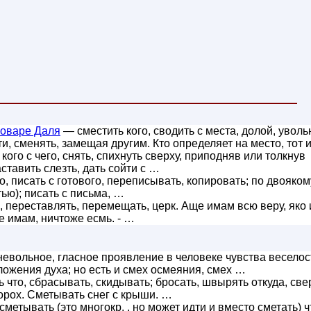
ловаре Даля
— сместить кого, сводить с места, долой, уволь
и, сменять, замещая другим. Кто определяет на место, тот 
кого с чего, снять, спихнуть сверху, приподняв или толкнув
аставить слезть, дать сойти с …
о, писать с готового, переписывать, копировать; по двояком
стью); писать с письма, …
 переставлять, перемещать, церк. Аще имам всю веру, яко 
е имам, ничтоже есмь. - …
невольное, гласное проявление в человеке чувства веселос
ложения духа; но есть и смех осмеяния, смех …
 что, сбрасывать, скидывать; бросать, швырять откуда, све
 ворох. Сметывать снег с крыши. …
метывать (это многокр. , но может идти и вместо сметать) ч