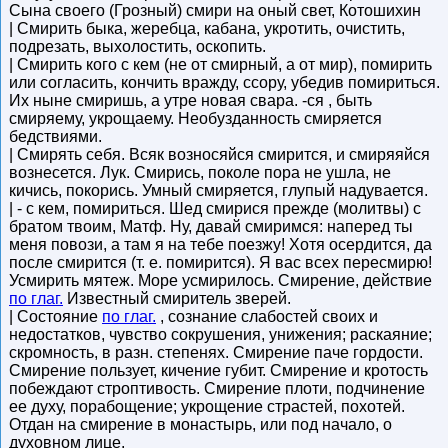
Сына своего (Грозный) смири на оный свет, Котошихин
| Смирить быка, жеребца, кабана, укротить, очистить,
подрезать, выхолостить, оскопить.
| Смирить кого с кем (не от смирный, а от мир), помирить
или согласить, кончить вражду, ссору, убедив помириться.
Их ныне смиришь, а утре новая свара. -ся , быть
смиряему, укрощаему. Необузданность смиряется
бедствиями.
| Смирять себя. Всяк возносяйся смирится, и смиряяйся
вознесется. Лук. Смирись, поколе пора не ушла, не
кичись, покорись. Умный смиряется, глупый надувается.
| - с кем, помириться. Шед смирися прежде (молитвы) с
братом твоим, Матф. Ну, давай смиримся: наперед ты
меня повози, а там я на тебе поезжу! Хотя осердится, да
после смирится (т. е. помирится). Я вас всех пересмирю!
Усмирить мятеж. Море усмирилось. Смирение, действие
по глаг.
Известный смиритель зверей.
| Состояние
по глаг.
, сознание слабостей своих и
недостатков, чувство сокрушения, унижения; раскаяние;
скромность, в разн. степенях. Смирение паче гордости.
Смирение пользует, кичение губит. Смирение и кротость
побеждают строптивость. Смирение плоти, подчинение
ее духу, порабощение; укрощение страстей, похотей.
Отдан на смирение в монастырь, или под начало, о
духовном лице.