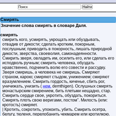
Смирять
Значение слова смирять в словаре Даля.
смирять
смирить кого, усмирять, укрощать или обуздывать,
отвадив от дикости; сделать кротким, покорным,
послушным; приводить в покорность, лишать природной
дикости, зверства, своеволия, самонадеянности.
Смирить зверя, овладеть им, осилить его, или сделать его
исподволь ручным; смирить человека, обуздать
нравственно, подчинить волю его совести и рассудку.
Зверя смиришь, а человека не смиришь. Смиряют
страхом, карою; смиряют стыдом, унижением; смиряют
вразумлением. Смирить гордость, киченье, сбить рог,
уничижать, унизить (
нем.
demthigen). Ослушных смирять
монастырским смирением, бить плетьми нещадно, стар.
Смирить сердце свое, укротить, обуздать, покориться.
Смирять плоть свою веригами, постом". Милость (или:
кротость) смиряет.
| Кротить, сокротить, упокоить, убить. Смирить осетра,
белугу, тюленя, перелобанить чекмарем или кротилкою.