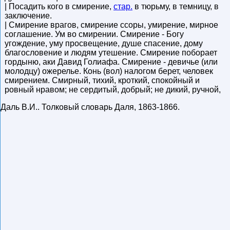
| Посадить кого в смирение,
стар.
в тюрьму, в темницу, в
заключение.
| Смирение врагов, смирение ссоры, умирение, мирное
соглашение. Ум во смирении. Смирение - Богу
угождение, уму просвещение, душе спасение, дому
благословение и людям утешение. Смирение поборает
гордыню, аки Давид Голиафа. Смирение - девичье (или
молодцу) ожерелье. Конь (вол) налогом берет, человек
смирением. Смирный, тихий, кроткий, спокойный и
ровный нравом; не сердитый, добрый; не дикий, ручной,
Даль В.И.
.
Толковый словарь Даля
,
1863-1866
.