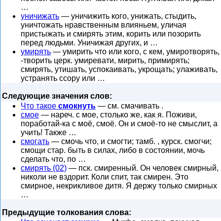
…
уничижать
— уничижить кого, унижать, стыдить,
уничтожать нравственным влияньем, уличая
пристыжать и смирять этим, корить или позорить
перед людьми. Уничижая других, и …
умирять
— умирить что или кого, с кем, умиротворять,
-творить церк. умиревати, мирить, примирять;
смирять, утишать, успокаивать, укрощать; улаживать,
устранять ссору или …
Следующие значения слов:
Что такое
смокнуть
— см. смачивать .
смое
— нареч. с мое, столько же, как я. Поживи,
поработай-ка с моё, смоё. Он и смоё-то не смыслит, а
учить! Также …
смогать
— смочь что, и смогти; тамб. , курск. смогчи;
смощи стар. быть в силах, либо в состоянии, мочь
сделать что, по …
смирять (02)
— пск. смиренный. Он человек смирный,
николи не вздорит. Коли спит, так смирен. Это
смирное, некрикливое дитя. Я держу только смирных
…
Предыдущие толкования слова: