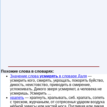
Похожие слова в словарях:
Значение слова
усмирять
в словаре Даля
—
усмирить кого, смирять, укрощать, покорять буйство,
дикость, неистовство, приводить в смирение,
успокоивать. Дикого зверя усмиряют, а человека не
усмиришь. Усмирить …
храпеть
— храпнуть, храпывать, сиб. храпать, сопеть
с треском, журчаньем, от сотрясенья ударом воздуха
нёбной завесы или частей носа. Пугливая или дикая