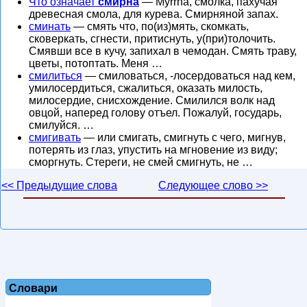
Что означает
смирна
— Myrrha, смолка, пахучая
древесная смола, для курева. Смирняной запах.
сминать
— смять что, по(из)мять, скомкать,
сковеркать, сгнести, притиснуть, у(при)толочить.
Смявши все в кучу, запихал в чемодан. Смять траву,
цветы, потоптать. Меня …
смилиться
— смиловаться, -лосердоваться над кем,
умилосердиться, сжалиться, оказать милость,
милосердие, снисхождение. Смилился волк над
овцой, наперед голову отъел. Пожалуй, государь,
смилуйся. …
смигивать
— или смигать, смигнуть с чего, мигнув,
потерять из глаз, упустить на мгновение из виду;
сморгнуть. Стереги, не смей смигнуть, не …
<< Предыдущие слова
Следующее слово >>
Словари