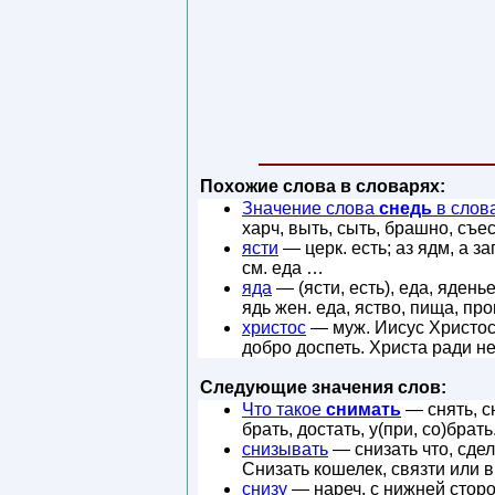
Похожие слова в словарях:
Значение слова
снедь
в слов
харч, выть, сыть, брашно, съе
ясти
— церк. есть; аз ядм, а за
см. еда …
яда
— (ясти, есть), еда, яденье
ядь жен. еда, яство, пища, пр
христос
— муж. Иисус Христос,
добро доспеть. Христа ради н
Следующие значения слов:
Что такое
снимать
— снять, сн
брать, достать, у(при, со)брат
снизывать
— снизать что, сдел
Снизать кошелек, связти или 
снизу
— нареч. с нижней сторон