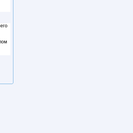
 его
елом