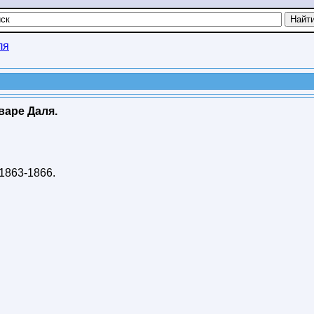
ля
варе Даля.
1863-1866
.