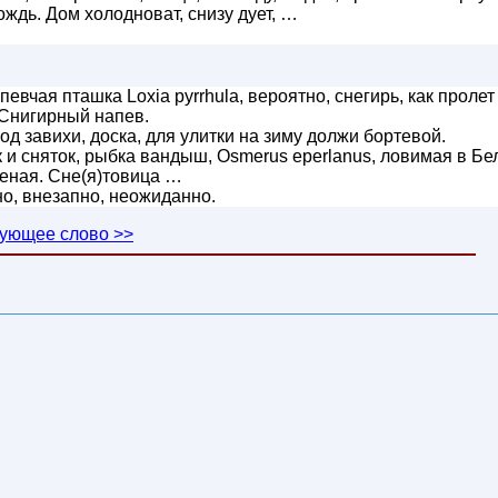
дождь. Дом холодноват, снизу дует, …
евчая пташка Loxia pyrrhula, вероятно, снегирь, как пролет
 Снигирный напев.
од завихи, доска, для улитки на зиму должи бортевой.
к и сняток, рыбка вандыш, Osmerus eperlanus, ловимая в Б
шеная. Сне(я)товица …
но, внезапно, неожиданно.
ующее слово >>