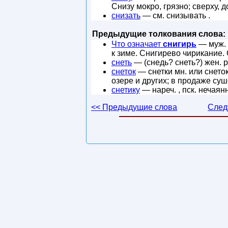
Снизу мокро, грязно; сверху, 
снизать
— см. снизывать .
Предыдущие толкования слова:
Что означает
снигирь
— муж. п
к зиме. Снигирево чирикание.
снеть
— (снедь? снеть?) жен. р
снеток
— снетки мн. или снето
озере и других; в продаже су
снетику
— нареч. , пск. нечаян
<< Предыдущие слова
След