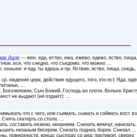
аре Даля
— жен. еда, ество, ежа, ежево, едево, яство, пища
стное, все, что снедно, что съедомо, что можно …
п. поныне: я яду, ты ядешь и пр. Яствие, яство, пища, снедь,
 ср. яждение церк. действие ядущего, того, кто ест. Яда, яде
опитанье, …
 Богочеловек, Сын Божий, Господь во плоти. Вольно Христ
евест не выдают (не отдают): …
имывать что с чего, или съимать, сымать и соймать вост. вз
ь. Снять скатерть со стола. …
ать, составить низкою, низанием. Снизать жемчуг, нанизать.
вышить низаным бисером. Снизать подниз, борок. Снизал …
ы, поверхности, конца; сысподу, со дна; противоп. сверху.