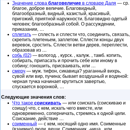
Значение слова
благовеличие
в словаре Даля
— ср.
благое, доброе величие. Благовидный,
благообразный, видный, казистый, красивый,
пригожий, приятной наружности. Благовидно одетый
человек; благообразный собой. О рассуждении,
приказании, …
сплетать
— сплесть и сплести что, соединить, связать,
скрепить плетеньем, заплетом. Сплести концы двух
веревок, сростить. Сплести ветви дерев, переплести,
образовав из …
собь (02)
— вологод. , курск. , калуж. , тамб. копить,
собирать, припасать и прочить себе или иному в
собину; гоношить, присваивать, или …
смерч
— муж. тифон, сикавица? ураганный вихрь,
сувой или вир, пучина; бывает воздушный и водяной:
черная тучка начинает крутиться завертью,
спускается воронкой, …
Следующие значения слов:
Что такое
соискивать
— или соискать (соискиваю и
соищу) что, с кем, искать чего вместе, или
одновременно, соперничать, стремясь к одной цели.
Соискание, действие …
соименный
— с кем, носящий одно имя. Соименные
(взаимно) люди, вещи. Соименник, -ница , или