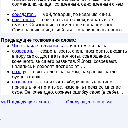
соименщик, -щица , соименный, одноименный с кем
…
соиздатель
— мой, товарищ по изданию книги.
соизгонять
— соизгнать кого с кем, изгнать всех
вместе. Соизгнание, совместное изгнание кого.
Соизгнанник, -ница , чей, чья, товарищ по изгнанию.
Предыдущие толкования слова:
Что означает
созывать
— и пр. см. сзывать .
созревать
— созреть, зреть, спеть, поспевать, входить
в пору свою, достигать полноты, совершения,
конечного, высшего развития. Яблоки созревают,
налились и доходят, поспевают. …
созору
— взять, олон. наскоком, нахрапом, нагло,
буйно, силою.
сознавать
— сознать что, убедившись в истине,
признать или понять ее, изменить прежнее мнение
свое. Он, очевидно, сознает ошибку свою (в себе), …
<< Предыдущие слова
Следующее слово >>