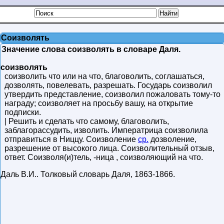
Соизволять
Значение слова соизволять в словаре Даля.
соизволять
соизволить что или на что, благоволить, соглашаться,
дозволять, повелевать, разрешать. Государь соизволил
утвердить представление, соизволил пожаловать тому-то
награду; соизволяет на просьбу вашу, на открытие
подписки.
| Решить и сделать что самому, благоволить,
заблагорассудить, изволить. Императрица соизволила
отправиться в Ниццу. Соизволение
ср.
дозволение,
разрешение от высокого лица. Соизволительный отзыв,
ответ. Соизволя(и)тель, -ница , соизволяющий на что.
Даль В.И.
.
Толковый словарь Даля
,
1863-1866
.