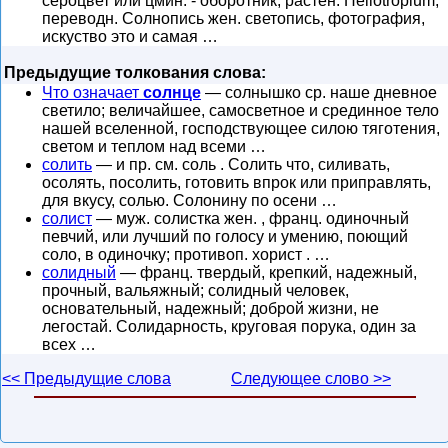
сероцвет или цмин. - оборотник, растен. Heliotropium,
переводн. Солнопись жен. светопись, фотография,
искуство это и самая …
Предыдущие толкования слова:
Что означает
солнце
— солнышко ср. наше дневное
светило; величайшее, самосветное и срединное тело
нашей вселенной, господствующее силою тяготения,
светом и теплом над всеми …
солить
— и пр. см. соль . Солить что, силивать,
осолять, посолить, готовить впрок или приправлять,
для вкусу, солью. Солонину по осени …
солист
— муж. солистка жен. , франц. одиночный
певчий, или лучший по голосу и умению, поющий
соло, в одиночку; противоп. хорист . …
солидный
— франц. твердый, крепкий, надежный,
прочный, вальяжный; солидный человек,
основательный, надежный; доброй жизни, не
легостай. Солидарность, круговая порука, один за
всех …
<< Предыдущие слова
Следующее слово >>