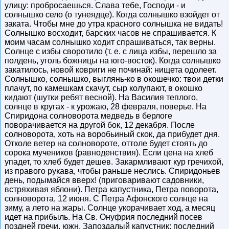
улицу: пробросаешься. Слава тебе, Господи - и
солнышко село (о тунеядце). Когда солнышко взойдет от
заката. Чтобы мне до утра красного солнышка не видать!
Солнышко восходит, барских часов не спрашивается. К
моим часам солнышко ходит спрашиваться, так верны.
Солнце с избы своротило (т. е. с лица избы, перешло за
полдень, уголь божницы на юго-восток). Когда солнышко
закатилось, новой ковриги не починай: нищета одолеет.
Солнышко, солнышко, выглянь-ко в окошечко: твои детки
плачут, по камешкам скачут, сыр колупают, в окошко
кидают (шутки ребят весной). На Василия теплого,
солнце в кругах - к урожаю, 28 февраля, поверье. На
Спиридона солноворота медведь в берлоге
поворачивается на другой бок, 12 декабря. После
солноворота, хоть на воробьиный скок, да прибудет дня.
Отколе ветер на солновороте, оттоле будет стоять до
сорока мучеников (равноденствия). Если цена на хлеб
упадет, то хлеб будет дешев. Закармливают кур гречихой,
из правого рукава, чтобы раньше неслись. Спиридоньев
день, подымайся вверх! (приговаривают садовники,
встряхивая яблони). Петра капустника, Петра поворота,
солноворота, 12 июня. С Петра Афонского солнце на
зиму, а лето на жары. Солнце укорачивает ход, а месяц
идет на прибыль. На Св. Онуфрия последний посев
поздней гречи, южн. Запоздалый капустник: последний