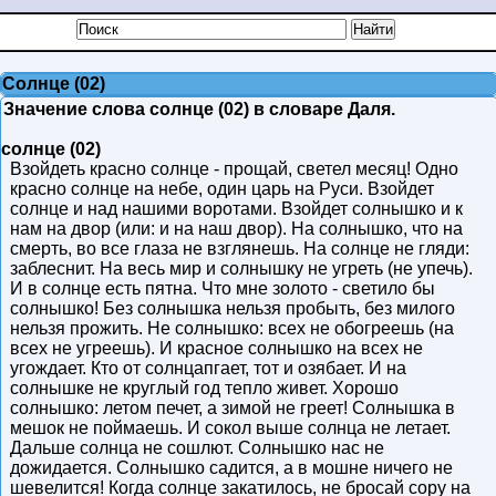
Солнце (02)
Значение слова солнце (02) в словаре Даля.
солнце (02)
Взойдеть красно солнце - прощай, светел месяц! Одно
красно солнце на небе, один царь на Руси. Взойдет
солнце и над нашими воротами. Взойдет солнышко и к
нам на двор (или: и на наш двор). На солнышко, что на
смерть, во все глаза не взглянешь. На солнце не гляди:
заблеснит. На весь мир и солнышку не угреть (не упечь).
И в солнце есть пятна. Что мне золото - светило бы
солнышко! Без солнышка нельзя пробыть, без милого
нельзя прожить. Не солнышко: всех не обогреешь (на
всех не угреешь). И красное солнышко на всех не
угождает. Кто от солнцапгает, тот и озябает. И на
солнышке не круглый год тепло живет. Хорошо
солнышко: летом печет, а зимой не греет! Солнышка в
мешок не поймаешь. И сокол выше солнца не летает.
Дальше солнца не сошлют. Солнышко нас не
дожидается. Солнышко садится, а в мошне ничего не
шевелится! Когда солнце закатилось, не бросай сору на