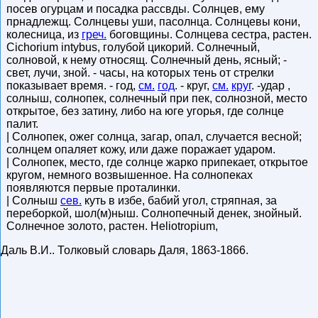
посев огурцам и посадка рассвды. Солнцев, ему
прнадлежщ. Солнцевы уши, пасолнца. Солнцевы кони,
колесница, из
греч.
боговщины. Солнцева сестра, растен.
Cichorium intybus, голубой цикорий. Солнечный,
солновой, к нему относящ. Солнечный день, ясный; -
свет, лучи, зной. - часы, на которых тень от стрелки
показывает время. - год,
см.
год
. - круг,
см.
круг
. -удар ,
солныш, солнопек, солнечный при пек, солнозной, место
открытое, без затину, либо на юге угорья, где солнце
палит.
| Солнопек, ожег солнца, загар, опал, случается весной;
солнцем опаляет кожу, или даже поражает ударом.
| Солнопек, место, где солнце жарко припекает, открытое
кругом, немного возвышенное. На солнопеках
появляются первые проталинки.
| Солныш
сев.
куть в избе, бабий угол, стряпная, за
переборкой, шол(м)ныш. Солнопечный денек, знойный.
Солнечное золото, растен. Heliotropium,
Даль В.И.
.
Толковый словарь Даля
,
1863-1866
.