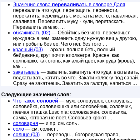
Значение слова
переваливать
в словаре Даля
—
перевалить что куда, перетащить, перенести,
перекатить, перекидать с места на место, наваливая,
сваливая. Перевалить муку, - кули, перетаскать.
Перевалить землю, …
обхаживать (02)
— Обойтись без чего, перемочься
нуждаясь в чем, заменить одну нужную вещь другою,
или пробыть без ее. Чего нет, без того …
красный (03)
— архан. полная беть, полный
бейдевинд, круг почти вполветра. Красен, как
солнышко; как огонь, как алый цвет, как руда (кровь),
как …
закатывать
— закатить, закатнуть что куда, вкатывать,
подкатывать, катить во что. Закати коляску под сарай.
Сразу не закатнешь. Закатить за галстук, напиться …
Следующие значения слов:
Что такое
соловей
— муж. соловушек, соловушка,
соловейка, соловеюшка или соловейчик, соловчик,
певчая пташка Luscinia; соловка жен. соловьиха,
самка, которая не поет. Соловьев кроют …
соловарня
— и пр. см. соль .
соло
— см. солист .
солнце (03)
— переводн. , богородская трава,