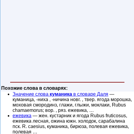
Похожие слова в словарях:
Значение слова
куманика
в словаре Даля
—
куманица, -ниха , -ничина новг. , твер. ягода морошка,
моховая смородинз, глажи, глыжи, моклаки, Rubus
chamaemorus; вор. , ряз. ежевика, …
ежевика
— жен. кустарник и ягода Rubus fruticosus,
ежевика лесная, ожина южн. холодок, сарабалина
пск. R. caesius, куманика, бирюза, полевая ежевика,
полевая …