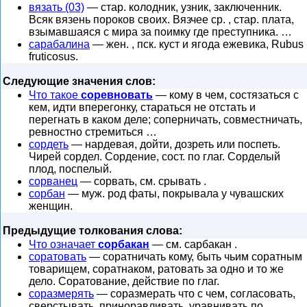
вязать (03)
— стар. колодник, узник, заключенник.
Всяк вязень пороков своих. Вязчее ср. , стар. плата,
взымавшаяся с мира за поимку где преступника. …
сарабалина
— жен. , пск. куст и ягода ежевика, Rubus
fruticosus.
Следующие значения слов:
Что такое
соревновать
— кому в чем, состязаться с
кем, идти вперегонку, стараться не отстать и
перегнать в каком деле; соперничать, совместничать,
ревностно стремиться …
сордеть
— нардевая, дойти, дозреть или поспеть.
Чирей сордел. Сордение, сост. по глаг. Сорделый
плод, поспелый.
сорванец
— сорвать, см. срывать .
сорбан
— муж. род фаты, покрывала у чувашских
женщин.
Предыдущие толкования слова:
Что означает
сорбакан
— см. сарбакан .
соратовать
— соратничать кому, быть чьим соратным
товарищем, соратнаком, ратовать за одно и то же
дело. Соратование, действие по глаг.
соразмерять
— соразмерать что с чем, согласовать,
сверстывать, приноравливать, уравнивать по