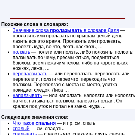
Похожие слова в словарях:
Значение слова
пролазывать
в словаре Даля
—
пролазить или пролазать по крышам целый день,
лазить все это время. Пролазить или пролезать,
пролезть куда, во что, лезть насквозь, …
ползать
— ползти или ползть, либо полозить, полозть;
палзывать по чему, пресмыкаться, подвигаться
брюхом, всем лежачим телом, либо на коротеньких
ножках, лежа, …
перепалзывать
— или переползать, переползть или
переползти, ползти через что, переходить что
ползком. Переползая с места на место, улитка
покидает следок. Лиса …
напалзывать
— или наползать, наползти или ноползть
на что; натыкаться ползком, налезать ползая. Он
крался под уток и попал на змею. -куда …
Следующие значения слов:
Что такое
спальня
— и пр. см. спать .
спалый
— см. спадать.
спалывать
— спалоть что, спахнуть, сдуть, свеять,