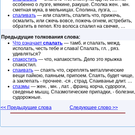
особенно о лузге, мякине, ракуше. Сполка жен. , мн.
сметная мука, в мельницах. Сполина, лузга, …
спаливать
— или спалять, спалить что, прижечь,
осмалить, или сжечь вовсе, пожечь огнем, истребить,
обратить в пепел. Кто волоса спалил на свечке, …
Предыдущие толкования слова:
Что означает
спалать
— тамб. и спалать, межд.
исполать, честь тебе и слава! Спалать, гл. , ряз.
удивляться?
спакостить
— что, напакостить. Дело это ярыжка
спакостил.
спаивать
— спаять что, скреплять металлические
вещи пайкою, паяньем, припоем. Спаять, будет чище,
а заклепать - прочнее. -ся , страд. Спаиванье длит. …
спазмы
— жен. , мн. , лат. , франц. корча, судороги,
сведенье мышц. Спазмотические припадки, - болезни,
судорожные.
<< Предыдущие слова
Следующее слово >>