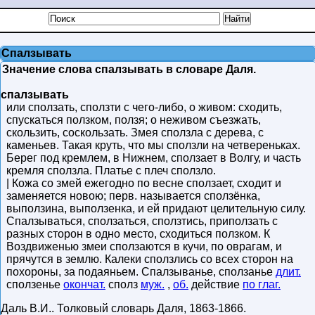
Спалзывать
Значение слова спалзывать в словаре Даля.
спалзывать
или сползать, сползти с чего-либо, о живом: сходить,
спускаться ползком, ползя; о неживом съезжать,
скользить, соскользать. Змея сползла с дерева, с
каменьев. Такая круть, что мы сползли на четвереньках.
Берег под кремлем, в Нижнем, сползает в Волгу, и часть
кремля сползла. Платье с плеч сползло.
| Кожа со змей ежегодно по весне сползает, сходит и
заменяется новою; перв. называется сползёнка,
выползина, выползенка, и ей придают целительную силу.
Спалзываться, сползаться, сползтись, приползать с
разных сторон в одно место, сходиться ползком. К
Воздвиженью змеи сползаются в кучи, по оврагам, и
прячутся в землю. Калеки сползлись со всех сторон на
похороны, за подаяньем. Спалзыванье, сползанье
длит.
сползенье
окончат.
сполз
муж.
,
об.
действие
по глаг.
Даль В.И.
.
Толковый словарь Даля
,
1863-1866
.