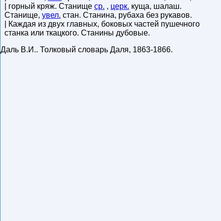
| горный кряж. Станище
ср.
,
церк.
куща, шалаш.
Станище,
увел.
стан. Станина, рубаха без рукавов.
| Каждая из двух главных, боковых частей пушечного
станка или ткацкого. Станины дубовые.
Даль В.И.
.
Толковый словарь Даля
,
1863-1866
.