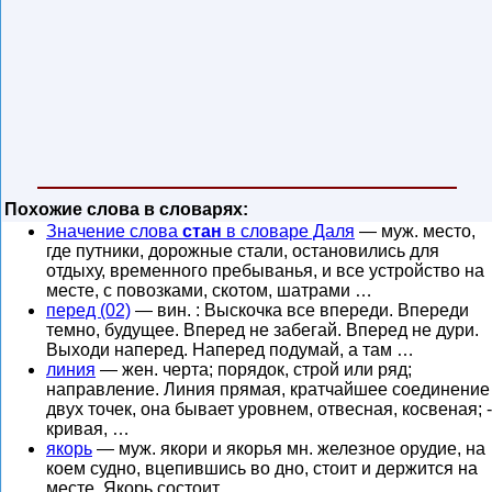
Похожие слова в словарях:
Значение слова
стан
в словаре Даля
— муж. место,
где путники, дорожные стали, остановились для
отдыху, временного пребыванья, и все устройство на
месте, с повозками, скотом, шатрами …
перед (02)
— вин. : Выскочка все впереди. Впереди
темно, будущее. Вперед не забегай. Вперед не дури.
Выходи наперед. Наперед подумай, а там …
линия
— жен. черта; порядок, строй или ряд;
направление. Линия прямая, кратчайшее соединение
двух точек, она бывает уровнем, отвесная, косвеная; -
кривая, …
якорь
— муж. якори и якорья мн. железное орудие, на
коем судно, вцепившись во дно, стоит и держится на
месте. Якорь состоит …