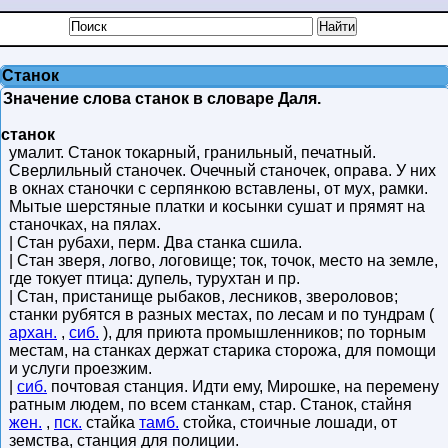
Станок
Значение слова станок в словаре Даля.
станок
умалит. Станок токарный, гранильный, печатный.
Сверлильный станочек. Очечный станочек, оправа. У них
в окнах станочки с серпянкою вставлены, от мух, рамки.
Мытые шерстяные платки и косынки сушат и прямят на
станочках, на пялах.
| Стан рубахи, перм. Два станка сшила.
| Стан зверя, логво, логовище; ток, точок, место на земле,
где токует птица: дупель, турухтан и пр.
| Стан, пристанище рыбаков, лесников, звероловов;
станки рубятся в разных местах, по лесам и по тундрам (
архан.
,
сиб.
), для приюта промышленников; по торным
местам, на станках держат старика сторожа, для помощи
и услуги проезжим.
|
сиб.
почтовая станция. Идти ему, Мирошке, на перемену
ратным людем, по всем станкам, стар. Станок, стайня
жен.
,
пск.
стайка
тамб.
стойка, стоичные лошади, от
земства, станция для полиции.