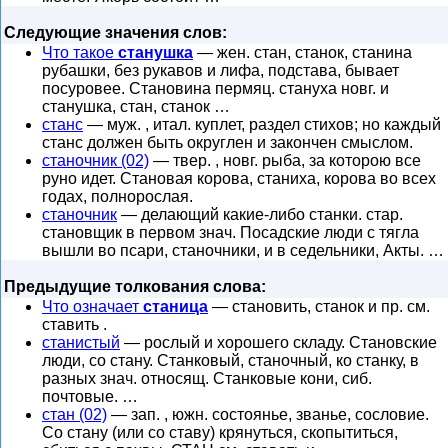
Следующие значения слов:
Что такое
станушка
— жен. стан, станок, станина
рубашки, без рукавов и лифа, подстава, бывает
посуровее. Становина пермяц. стануха новг. и
станушка, стан, станок …
станс
— муж. , итал. куплет, раздел стихов; но каждый
станс должен быть округлен и закончен смыслом.
станочник (02)
— твер. , новг. рыба, за которою все
руно идет. Становая корова, станиха, корова во всех
годах, полнорослая.
станочник
— делающий какие-либо станки. стар.
становщик в первом знач. Посадские люди с тягла
вышли во псари, станочники, и в седельники, Акты. …
Предыдущие толкования слова:
Что означает
станица
— становить, станок и пр. см.
ставить .
станистый
— рослый и хорошего складу. Становские
люди, со стану. Станковый, станочный, ко станку, в
разных знач. относящ. Станковые кони, сиб.
почтовые. …
стан (02)
— зап. , южн. состоянье, званье, сословие.
Со стану (или со ставу) крянуться, скопытиться,