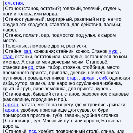
|
см.
стая
.
| Станок (станок, остатки?) говяжий, телячий, студень,
ноги и голова или морда.
| Станок пушечный, мортирный, ракетный и пр. на что
орудия эти кладутся, ставятся, для действия, пальбы;
лафет.
| Станок, полати, одр, подмостки под улья, в сыром
месте.
| Тележные, ломовые дроги, роспуски.
| Стайня,
зап.
конюшня; стайник, конюх. Станок
муж.
,
стар.
останки, остаток или наследье, оставшееся по ком
именье. А станки мои дочерям моим. Становьё,
становище
ср.
стан, табор, стоянка, стойбище, место
временного приюта, привала, дневки, ночлега обоза,
путников, промышленников;
стар.
,
архан.
,
сиб.
одинокая
изба, хутор, заимка, или нарочно срубленная избенка,
крытый сруб, либо землянка, для приюта, курень.
| Становище, бывший стан, станок, разоренное становьё
(как селище, городище и пр.).
|
архан.
ватага, место на берегу, где устроились рыбаки.
|
архан.
удобное пристанище для судов, от бури;
приморская пристань, губа, гавань, удобная стоянка.
| Становище, тул. Млечный путь или дороги, Батыева
дорога.
| Становьё,
пск.
хребет; позвоночный столб, спина, или