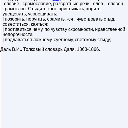
-словие , срамословие, развратные речи. -слов , -словец ,
срамослов. Стыдить кого, пристыжать, корить,
увещевать, усовещивать;
| позорить, поругать, срамить. -ся , чувствовать стыд,
совеститься, каяться;
| противиться чему, по чувству скромности, нравственной
непорочности;
| поддаваться ложному, суетному, светскому стыду;
Даль В.И.
.
Толковый словарь Даля
,
1863-1866
.