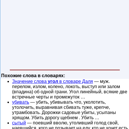
Похожие слова в словарях:
Значение слова
угол
в словаре Даля
— муж.
перелом, излом, колено, локоть, выступ или залом
(впадина) об одной грани. Угол линейный, всякие две
встречные черты и промежуток …
убивать
— убить, убивывать что, уколотить,
утолочить, выравнивая сбивать туже, крепче,
утрамбовать. Дорожки садовые убиты, усыпаны
хрящом. Убить дорогу щебнем . Убить …
сытый
— поевший вволю, утоливший голод свой,
наевшийся, кого не позывает на еду, кто не хочет есть,