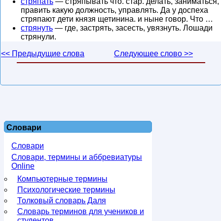
стряпать
— стряпывать что. стар. делать, заниматься,
править какую должность, управлять. Да у доспеха
стряпают дети князя щетинина. и ныне говор. Что …
стрянуть
— где, застрять, засесть, увязнуть. Лошади
стрянули.
<< Предыдущие слова
Следующее слово >>
Словари
Словари
Словари, термины и аббревиатуры
Online
Компьютерные термины
Психологические термины
Толковый словарь Даля
Словарь терминов для учеников и
студентов