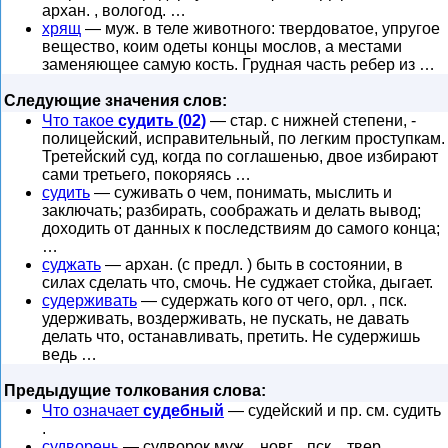
архан. , вологод. …
хрящ
— муж. в теле животного: твердоватое, упругое
вещество, коим одеты концы мослов, а местами
заменяющее самую кость. Грудная часть ребер из …
Следующие значения слов:
Что такое
судить (02)
— стар. с нижней степени, -
полицейский, исправительный, по легким проступкам.
Третейский суд, когда по соглашенью, двое избирают
сами третьего, покоряясь …
судить
— суживать о чем, понимать, мыслить и
заключать; разбирать, соображать и делать вывод;
доходить от данных к последствиям до самого конца;
…
суджать
— архан. (с предл. ) быть в состоянии, в
силах сделать что, смочь. Не суджает стойка, дыгает.
судерживать
— судержать кого от чего, орл. , пск.
удерживать, воздерживать, не пускать, не давать
делать что, останавливать, претить. Не судержишь
ведь …
Предыдущие толкования слова:
Что означает
судебный
— судейский и пр. см. судить
.
судворень
— судворок муж. , новг. , пск. , твер.