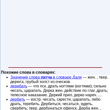
Похожие слова в словарях:
Значение слова
питча
в словаре Даля
— жен. , твер.
дерюга, грубый холст из оческов.
дерибать
— что пск. драть ногтями (когтями); сильно
чесать, царапать. Дерка жен. действие по глаг. драть;
телесное наказание. Деркий прил. дерко нареч. …
дербить
— костр. чесать, скрести, царапать, либо
драть, теребить. Дербиться, чесаться, зудеть,
свербеть; твер. дербунаться офенск. Дерба жен. ,