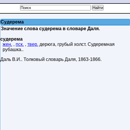
Судерема
Значение слова судерема в словаре Даля.
судерема
жен.
,
пск.
,
твер.
дерюга, грубый холст. Судеремная
рубашка..
Даль В.И.
.
Толковый словарь Даля
,
1863-1866
.