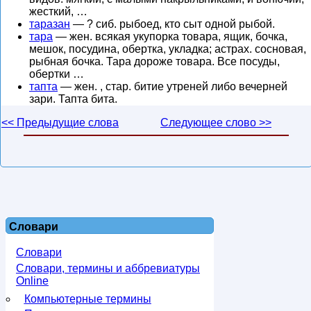
жесткий, …
таразан
— ? сиб. рыбоед, кто сыт одной рыбой.
тара
— жен. всякая укупорка товара, ящик, бочка,
мешок, посудина, обертка, укладка; астрах. сосновая,
рыбная бочка. Тара дороже товара. Все посуды,
обертки …
тапта
— жен. , стар. битие утреней либо вечерней
зари. Тапта бита.
<< Предыдущие слова
Следующее слово >>
Словари
Словари
Словари, термины и аббревиатуры
Online
Компьютерные термины