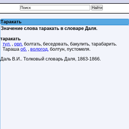
Таракать
Значение слова таракать в словаре Даля.
таракать
тул.
,
орл.
болтать, беседовать, бакулить, тарабарить.
Тараша
об.
,
вологод.
болтун, пустомеля.
Даль В.И.
.
Толковый словарь Даля
,
1863-1866
.