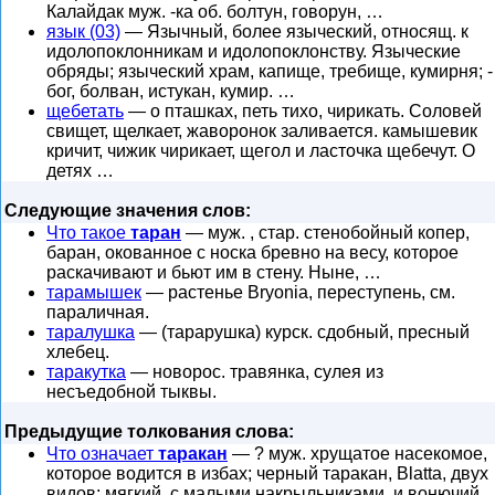
Калайдак муж. -ка об. болтун, говорун, …
язык (03)
— Язычный, более языческий, относящ. к
идолопоклонникам и идолопоклонству. Языческие
обряды; языческий храм, капище, требище, кумирня; -
бог, болван, истукан, кумир. …
щебетать
— о пташках, петь тихо, чирикать. Соловей
свищет, щелкает, жаворонок заливается. камышевик
кричит, чижик чирикает, щегол и ласточка щебечут. О
детях …
Следующие значения слов:
Что такое
таран
— муж. , стар. стенобойный копер,
баран, окованное с носка бревно на весу, которое
раскачивают и бьют им в стену. Ныне, …
тарамышек
— растенье Bryonia, переступень, см.
параличная.
таралушка
— (тарарушка) курск. сдобный, пресный
хлебец.
таракутка
— новорос. травянка, сулея из
несъедобной тыквы.
Предыдущие толкования слова:
Что означает
таракан
— ? муж. хрущатое насекомое,
которое водится в избах; черный таракан, Blatta, двух
видов: мягкий, с малыми накрыльниками, и вонючий,