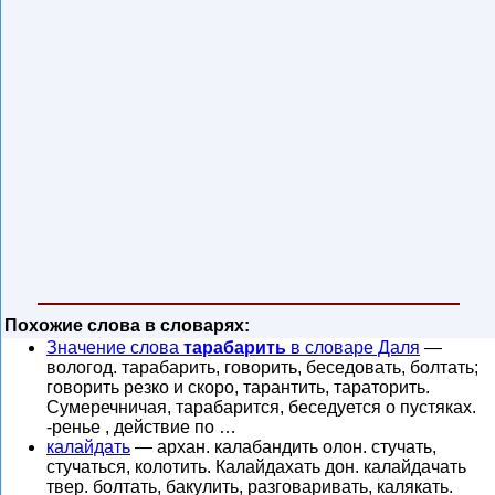
Похожие слова в словарях:
Значение слова
тарабарить
в словаре Даля
—
вологод. тарабарить, говорить, беседовать, болтать;
говорить резко и скоро, тарантить, тараторить.
Сумеречничая, тарабарится, беседуется о пустяках.
-ренье , действие по …
калайдать
— архан. калабандить олон. стучать,
стучаться, колотить. Калайдахать дон. калайдачать
твер. болтать, бакулить, разговаривать, калякать.