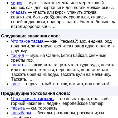
чируч
— муж. , камч. плетенка или мережковый
мешок, сак, для черпанья и для ловли мелкой рыбы.
упадать
— упасть или курск. упануть откуда,
свалиться, быть у(об)ронену, срониться, лишась
своей поддержки, подпоры; пасть. Упал-то больно, да
встал здорово! Кабы …
Следующие значения слов:
Что такое
тасма
— жен. (тесьма?) арх. ёндина, род
подпруги, за которую крепится повод одного оленя к
другому.
таскил
— муж. на Саяне, белки байкал. снежные
хребты гор.
таскать
— таскивать, тащить что откуда, куда, носить
или волочить тяжести, переносить, перетаскивать.
Таскать бревна из воды. Таскать кули на мельницу.
Таскать, …
тасё
— нареч. , тамб. вот как, вот что, вон оно что!
Предыдущие толкования слова:
Что означает
тарынь
— по иным таран, вост.-сиб.
горный накипень, ледник, европейское глетчер.
тарыга
— см. торговать .
тарыбары
— беседы, разговоры, россказни; см.
тарабарить .