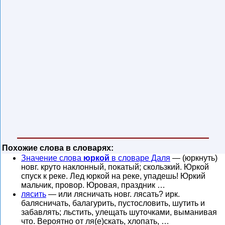
Похожие слова в словарях:
Значение слова
юркой
в словаре Даля
— (юркнуть)
новг. круто наклонный, покатый; скользкий. Юркой
спуск к реке. Лед юркой на реке, упадешь! Юркий
мальчик, провор. Юровая, праздник …
лясить
— или лясничать новг. лясать? ирк.
балясничать, балагурить, пустословить, шутить и
забавлять; льстить, улещать шуточками, выманивая
что. Вероятно от ля(е)скать, хлопать, …