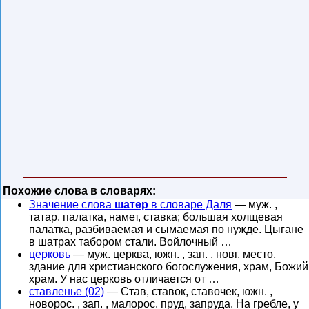
Похожие слова в словарях:
Значение слова
шатер
в словаре Даля
— муж. ,
татар. палатка, намет, ставка; большая холщевая
палатка, разбиваемая и сымаемая по нужде. Цыгане
в шатрах табором стали. Войлочный …
церковь
— муж. церква, южн. , зап. , новг. место,
здание для христианского богослужения, храм, Божий
храм. У нас церковь отличается от …
ставленье (02)
— Став, ставок, ставочек, южн. ,
новорос. , зап. , малорос. пруд, запруда. На гребле, у