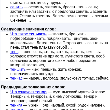
ставка, на плотине, у пруда. …
сенить
— осенять, затенять, бросать тень, сень;
застенять или застить; с предлогом сенять. Засенить
свет. Осенить крестом. Берега речки осенены лесами.
Сененье …
Следующие значения слов:
Что такое
тенькать
— звонить, бренчать,
по(пере)званивать, побрякивать. Теньтень, звон
колокольчика. Летел тень на Петров день, сел тень на
пень, стал тень плакать? отбой …
тень
— жен. сень, стень, затинь, застень, южн. , зап.
холодок; отсутствие прямого, лучистого света, особ.
солнечного, перенятого каким-либо предметом,
который застеняет, …
теншить
— ниж. пеншить, жить кое-как,
поколачиваясь понужде.
тенчас
— нареч. , вологод. (польское?) тотчас, сейчас.
Предыдущие толкования слова:
Что означает
тенор
— муж. высокий мужской голос.
Тенорный, теноровый, к нему относящ. Тенор и
тенорист, такой певчий.
тенига
— ? жен. , ряз. чахлый, сухой, худой человек.
тензить
— яросл. пеншить, жить кое-как,