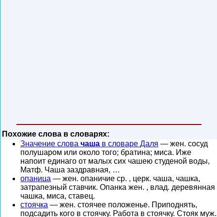
Похожие слова в словарях:
Значение слова
чаша
в словаре Даля
— жен. сосуд
полушаром или около того; братина; миса. Иже
напоит единаго от малых сих чашею студеной воды,
Матф. Чаша заздравная, …
опаница
— жен. опаничие ср. , церк. чаша, чашка,
затрапезный ставчик. Опанка жен. , влад. деревянная
чашка, миса, ставец.
стоячка
— жен. стоячее положенье. Приподнять,
подсадить кого в стоячку. Работа в стоячку. Стояк муж.