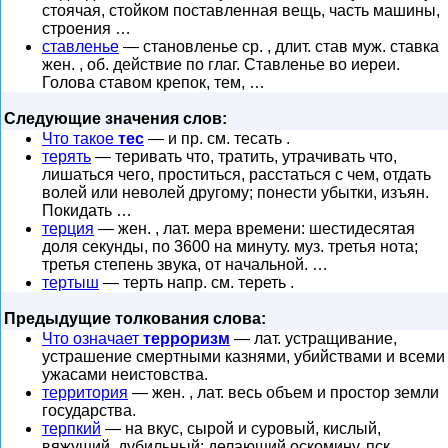
стоячая, стойком поставленная вещь, часть машины,
строения …
ставленье
— становленье ср. , длит. став муж. ставка
жен. , об. действие по глаг. Ставленье во иереи.
Голова ставом крепок, тем, …
Следующие значения слов:
Что такое
тес
— и пр. см. тесать .
терять
— теривать что, тратить, утрачивать что,
лишаться чего, проститься, расстаться с чем, отдать
волей или неволей другому; понести убытки, изъян.
Покидать …
терция
— жен. , лат. мера времени: шестидесятая
доля секунды, по 3600 на минуту. муз. третья нота;
третья степень звука, от начальной. …
тертыш
— терть напр. см. тереть .
Предыдущие толкования слова:
Что означает
терроризм
— лат. устращивание,
устрашение смертными казнями, убийствами и всеми
ужасами неистовства.
территория
— жен. , лат. весь объем и простор земли
государства.
терпкий
— на вкус, сырой и суровый, кислый,
вяжущий, дубильный; делающий оскомину. пск.