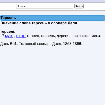
Терсень
Значение слова терсень в словаре Даля.
терсень
?
муж.
,
костр.
ставец, ставень, деревянная чашка, миса.
Даль В.И.
.
Толковый словарь Даля
,
1863-1866
.