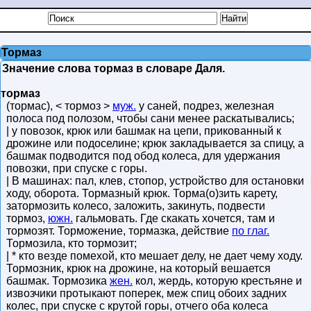
Тормаз
Значение слова тормаз в словаре Даля.
тормаз
(тормас), < тормоз >
муж.
у саней, подрез, железная
полоса под полозом, чтобы сани менее раскатывались;
| у повозок, крюк или башмак на цепи, прикованный к
дрожине или подоселине; крюк закладывается за спицу, а
башмак подводится под обод колеса, для удержания
повозки, при спуске с горы.
| В машинах: пал, клев, стопор, устройство для остановки
ходу, оборота. Тормазный крюк. Торма(о)зить карету,
затормозить колесо, заложить, закинуть, подвести
тормоз,
южн.
гальмовать. Где скакать хочется, там и
тормозят. Торможение, тормазка, действие
по глаг.
Тормозила, кто тормозит;
| * кто везде помехой, кто мешает делу, не дает чему ходу.
Тормозник, крюк на дрожине, на который вешается
башмак. Тормозика
жен.
кол, жердь, которую крестьяне и
извозчики протыкают поперек, меж спиц обоих задних
колес, при спуске с крутой горы, отчего оба колеса