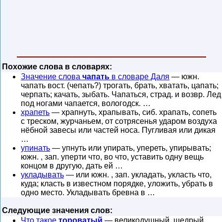
Похожие слова в словарях:
Значение слова
чапать
в словаре Даля
— южн.
чапать вост. (чепать?) трогать, брать, хватать, цапать;
черпать; качать, зыбать. Чапаться, страд. и возвр. Лед
под ногами чапается, вологодск. …
храпеть
— храпнуть, храпывать, сиб. храпать, сопеть
с треском, журчаньем, от сотрясенья ударом воздуха
нёбной завесы или частей носа. Пугливая или дикая
…
упинать
— упнуть или упирать, упереть, упирывать;
южн. , зап. уперти что, во что, уставить одну вещь
концом в другую, дать ей …
укладывать
— или южн. , зап. укладать, укласть что,
куда; класть в известном порядке, уложить, убрать в
одно место. Укладывать бревна в …
Следующие значения слов:
Что такое
тороватый
— великодушный, щедрый,