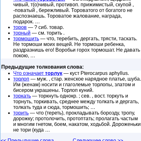
чивый, т(о)чивый, противоп. прижимистый, скупой ,
-поватый , бережливый. Тороватого от богатого не
распознаешь. Тороватое жалование, награда,
подарок. …
торов
— ? сиб. товар.
торный
— см. торить .
тормошить
— что, теребить, дергать, трясти, таскать.
Не тормоши моих вещей. Не тормоши ребенка,
раздразнишь его! Воробьи горох тормошат. Не давать
покою, …
Предыдущие толкования слова:
Что означает
торлук
— куст Pterocarpus aphyllus.
торлоп
— муж. , стар. женское нарядное платье, шуба.
Им (женам) носити и глаголемые торлопы, златом и
бисером украшены. Торлоп куний.
торкать
— торкнуть однокр. ; сев. , вост. торкуть и
торнуть, торкивать, среднее между толкать и дергать,
толкать туда и сюда, тормошить; …
торить
— что (тереть), прокладывать борозду, тропу,
дорожку; протолочить, протоптать; пролагать частым
и многим гнетом, боем, накатом, ходьбой. Дороженьки
не тори (куда …
<< Предыдущие слова
Следующее слово >>