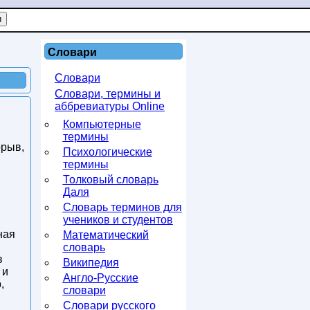
Словари
Словари
Словари, термины и
аббревиатуры Online
Компьютерные
термины
рыв,
Психологические
термины
Толковый словарь
Даля
Словарь терминов для
учеников и студентов
ная
Математический
словарь
в
Википедия
 и
Англо-Русские
,
словари
Словари русского