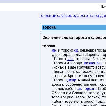
Толковый словарь русского языка Да
Торока
Значение слова торока в словаре
торока
мн.
и тороко
ср.
ремешки позад
удар ветра, шквал. Заревел тор
| Тороко
зап.
оторочка, бахромк
| Тороки и тороци,
иконописн.
т
иконах в виде излучистой струи
| Белая повязка, тесьма, лент
потоком. Кровь из носу торочк
| Торок,
днепр.
малый плот из в
дорога, особенно зимняя. Тор
| налет, набег;
см.
торкать
. В о
Областном Словаре торок; тут ж
торон верно. Торок (толчок), то
набег), торонко (тяжело), тара
(выставлять наружу край), торк