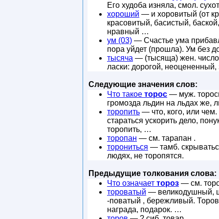
Его худоба изняла, смол. сухот
хороший
— и хоровитый (от кр
красовитый, басистый, баской
нравный …
ум (03)
— Счастье ума прибавля
пора уйдет (прошла). Ум без до
тысяча
— (тысяща) жен. число 
ласки: дорогой, неоцененный, 
Следующие значения слов:
Что такое
торос
— муж. торосы
громозда льдин на льдах же, л
торопить
— что, кого, или чем.
стараться ускорить дело, пон
торопить, …
торопан
— см. тарапан .
торониться
— тамб. скрываться
людях, не торопятся.
Предыдущие толкования слова:
Что означает
тороз
— см. торо
тороватый
— великодушный, ще
-поватый , бережливый. Торов
награда, подарок. …
торов
— ? сиб. товар.