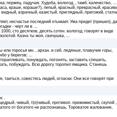
ка; пермяц. падучая. Худоба, вологод. , тамб. калечество, …
аса, краше, кораше?), лепый, красный, прекрасный, красив
, видный, взрачный, казистый, приглядный, пригожий, статн
ет, несчастье последний отымает. Ума придет (пришел), д
гадки - черт ли в …
1000, сто десятков, десять сотен. вологод. говорят в виде
золотой. Казна ты моя, свичушка, …
 или торосья мн. , архан. и сиб. ледяные, плавучие горы,
ибо у берегов; …
 торапливать, понуждать, погонять, заставить спешить,
укать, побуждать. Всю дорогу торопил ямщика. Станешь
, таиться, совестясь людей, огласки. Они все говорят при
с .
дрый, чивый, т(о)чивый, противоп. прижимистый, скупой ,
атого от богатого не распознаешь. Тороватое жалование,