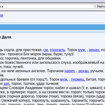
ля
 Даля.
ь седла, для пристежки,
см.
торочить
. Торок
муж.
,
архан.
по
ок - пронеси Бог морок (мрак, бурю, тучу)!
а; торочка, ленточка, для обшивки.
ок божественного или ангельского слуха, изображаемый на
, тока, лучей.
а, на челе иконных ангелов. Торочком
нареч.
,
архан.
ручьем,
ом.
дольных бревен (от торц?). Торок
муж.
,
пермяц.
битая, тор
он
зап.
торон, толчок, удар тычком;
бщем Словаре Академии торон, набег и шавал (т. е. шквал); 
е, в примере: торох, а на своем месте: тороп; только торок
рок (торная дорога), тороки (токи), торока (вязи), торон (удар
н (лежачий копер), торохнуть, шарахнуть, таранить; торочить
ать, торчать, тыкать, течь, торить, тереть (и торос?) общего