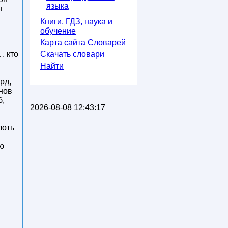
языка
я
Книги, ГДЗ, наука и
обучение
Карта сайта Словарей
, кто
Скачать словари
Найти
рд,
унов
б,
2026-08-08 12:43:17
лоть
ю