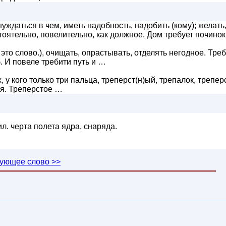
нуждаться в чем, иметь надобность, надобить (кому); желать
стоятельно, повелительно, как должное. Дом требует починок
 это слово.), очищать, опрастывать, отделять негодное. Тре
. И повеле требити путь и …
, у кого только три пальца, треперст(н)ый, трепалок, трепер
лая. Треперстое …
л. черта полета ядра, снаряда.
ующее слово >>