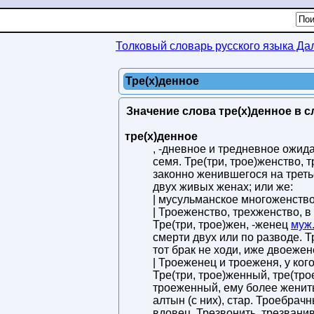
Толковый словарь русского языка Да
Тре(х)денное
Значение слова тре(х)денное в с
тре(х)денное
, -дневное и тредневное ожида
семя. Тре(три, трое)женство, т
законно женившегося на треть
двух живых женах; или же:
| мусульманское многоженство
| Троеженство, трехженство, в
Тре(три, трое)жен, -женец
муж
смерти двух или по разводе. Т
тот брак не ходи, иже двоежен
| Троеженец и троеженя, у ког
Тре(три, трое)женный, тре(тр
троеженный, ему более женить
алтын (с них), стар. Троебрач
вдовец. Трезвонить, трезванив