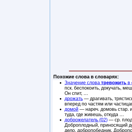
Похожие слова в словарях:
Значение слова
тревожить
в 
пск. беспокоить, докучать, ме
Он спит, …
дрожать
— драгивать, трястис
вперед по частям или частиц
домой
— нареч. домовь стар. и
туда, где живешь, откуда …
доброжелатель (02)
— ср. плод
Доброплодный, приносящий до
дело, добропобедник. Доброп