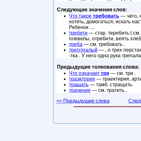
Следующие значения слов:
Что такое
требовать
— чего, 
хотеть, домогаться; искать на
Ребенок …
требити
— стар. теребить ( см.
плевелы, отребити, веять хлеб
треба
— см. требовать .
тре(х)палый
— , о трех перстах
-тка . У него одна рука трепа
Предыдущие толкования слова:
Что означает
тре
— см. три .
траэктория
— траектирия, арти
тращать
— тамб. стращать.
трачение
— см. тратить .
<< Предыдущие слова
След