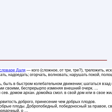
словаре Даля
— кого (сложное, от три, тре?), треложить, иск
шать, надоедать; огорчать, волновать; нарушать покой, поло
ь, быть в быстром колебательном движении; шататься взад 
ами своими, беспрерырпо изменяя внешний очерк. …
 сев. домом архан. домойка смол. в свой дом или в свое жи
овитость доброго, принесение чем добрых плодов.
брые плоды. Добропобедный, победоносный за правое, с
орядочный, о …