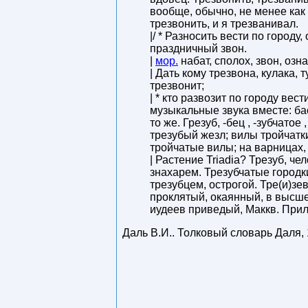
вообще, обычно, не менее как
трезвонить, и я трезванивал.
|/ * Разносить вести по городу
праздничный звон.
|
мор.
набат, сполох, звон, оз
| Дать кому трезвона, кулака,
трезвонит;
| * кто развозит по городу вес
музыкальные звука вместе: бас
то же. Грезуб, -бец , -зубчато
трезубый жезл; вилы тройчатки
тройчатые вилы; на варницах, 
| Растение Triadia? Трезуб, че
знахарем. Трезубчатые городки
трезубцем, острогой. Тре(и)зе
проклятый, окаянный, в высше
иудеев приведый, Маккв. Прил
Даль В.И.
.
Толковый словарь Даля
,