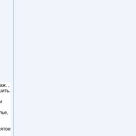
аж. ,
шить.
и
лье,
вятое