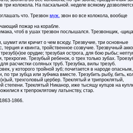
 в три колокола. На пасхальной. неделе всякому дозволяетс
, оглашать что. Трезвон
муж.
звон во все колокола, вообще
начающий пожар на корабле.
 тумака, чтоб в ушах трезвон послышался. Трезвонщик, -щица 
ти, шумит или кричит о чем всюду. Трезвучие, три основные
, терция и квинта, тройственное созвучие. Трезвучный акко
е , трезуб(н)ое орудие; трезубая острога, для бою рыбы; непт
, трехрогие. Трезубый ребенок, о трех только зубах. Троезу
для расчистки соляных труб. Трезубка, вилы трезуб.
ловек, у которого тройной зуб; почитается в народе опасным,
, по три зубца или зубчика вместе. Трезубить рыбу, бить, ко
в(н)ый, трехголовый цербер. Треклятый и трипроклятый,
й степени. Треклятый Никанор, иже тысящу купцов на купл
ожилися к трепроклятому латынству, стар.
1863-1866
.