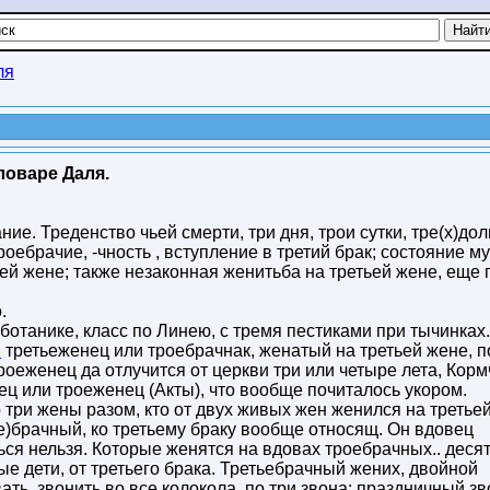
ля
ловаре Даля.
ние. Треденство чьей смерти, три дня, трои сутки, тре(х)до
роебрачие, -чность , вступление в третий брак; состояние м
ей жене; также незаконная женитьба на третьей жене, еще 
.
 ботанике, класс по Линею, с тремя пестиками при тычинках.
.
третьеженец или троебрачнак, женатый на третьей жене, п
роеженец да отлучится от церкви три или четыре лета, Корм
ец или троеженец (Акты), что вообще почиталось укором.
о три жены разом, кто от двух живых жен женился на третьей
ое)брачный, ко третьему браку вообще относящ. Он вдовец
ся нельзя. Которые женятся на вдовах троебрачных.. деся
ные дети, от третьего брака. Третьебрачный жених, двойной
ать, звонить во все колокола, по три звона; праздничный зв