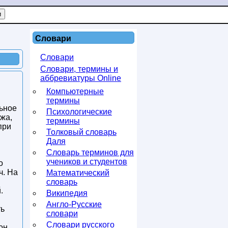
Словари
Словари
Словари, термины и
аббревиатуры Online
Компьютерные
термины
льное
Психологические
ужа,
термины
при
Толковый словарь
Даля
Словарь терминов для
учеников и студентов
о
ч. На
Математический
словарь
.
Википедия
Англо-Русские
ть
словари
Словари русского
он