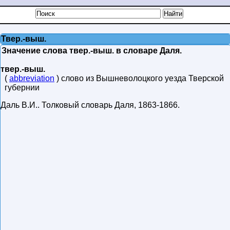
Твер.-выш.
Значение слова твер.-выш. в словаре Даля.
твер.-выш.
(
abbreviation
) слово из Вышневолоцкого уезда Тверской
губернии
Даль В.И.
.
Толковый словарь Даля
,
1863-1866
.