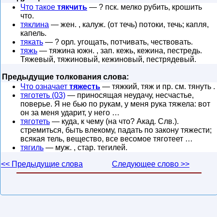
Что такое
тякчить
— ? пск. мелко рубить, крошить
что.
тяклина
— жен. , калуж. (от течь) потоки, течь; капля,
капель.
тякать
— ? орл. угощать, потчивать, чествовать.
тяжь
— тяжина южн. , зап. кежь, кежина, пестредь.
Тяжевый, тяжиновый, кежиновый, пестрядевый.
Предыдущие толкования слова:
Что означает
тяжесть
— тяжкий, тяж и пр. см. тянуть .
тяготеть (03)
— приносящая неудачу, несчастье,
поверье. Я не бью по рукам, у меня рука тяжела: вот
он за меня ударит, у него …
тяготеть
— куда, к чему (на что? Акад. Слв.).
стремиться, быть влекому, падать по закону тяжести;
всякая тель, вещество, все весомое тяготеет …
тягиль
— муж. , стар. тегилей.
<< Предыдущие слова
Следующее слово >>