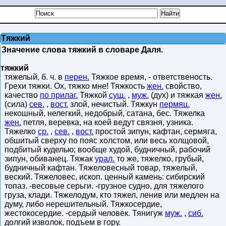
Тяжкий
Значение слова тяжкий в словаре Даля.
тяжкий
тяжелый, б. ч. в
перен.
Тяжкое время, - ответственость.
Грехи тяжки. Ох, тяжко мне! Тяжкость
жен.
свойство,
качество
по прилаг.
Тяжкой
сущ.
,
муж.
(дух) и тяжкая
жен.
(сила)
сев.
,
вост.
злой, нечистый. Тяжкун
пермяц.
некошный, нелегкий, недобрый, сатана, бес. Тяжелка
жен.
петля, веревка, на коей ведут связня, узника.
Тяжелко
ср.
,
сев.
,
вост.
простой зипун, кафтан, сермяга,
обшитый сверху по пояс холстом, или весь холщовой,
подбитый куделью; вообще худой, будничный, рабочий
зипун, обиванец. Тяжак
урал.
то же, тяжелко, грубый,
будничный кафтан. Тяжеловесный товар, тяжелый,
веский. Тяжеловес, ископ. ценный камень: сибирский
топаз. -весовые серьги. -грузное судно, для тяжелого
груза, клади. Тяжелодум, кто тяжел, ленив или медлен на
думу, либо нерешительный. Тяжкосердие,
жестокосердие. -сердый человек. Тянигуж
муж.
,
сиб.
долгий изволок, подъем в гору.