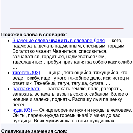
Похожие слова в словарях:
Значение слова
чванить
в словаре Даля
— кого,
надмевать, делать надменным, спесивым, гордым.
Богатство чванит. Чваниться, спесивиться,
зазнаваться, гордиться, надмеваться чем,
тщеславиться, требуя признания за собою каких-либо
…
тяготеть (02)
— -щица , тягающийся, тяжущийся, кто
ведет тяжбу, ищет, у кого тяжебное дело, иск; истец и
ответчик. Тяжебник, тягун, тягуша, сутяга, …
распахивать
— распахать землю, поле, разорать,
запахать, вспахать, взрыть сохою, сабаном; более о
новине и залежи, поднять. Распашу ль я пашенку,
песен. …
нуда (03)
— Олицетворение нужи и нужды в человеке.
Ой ты, парень-нужда горемычная! У меня до вас
нуждица. Всяк мужичишка о своих нуждишках. …
Следующие значения слов: