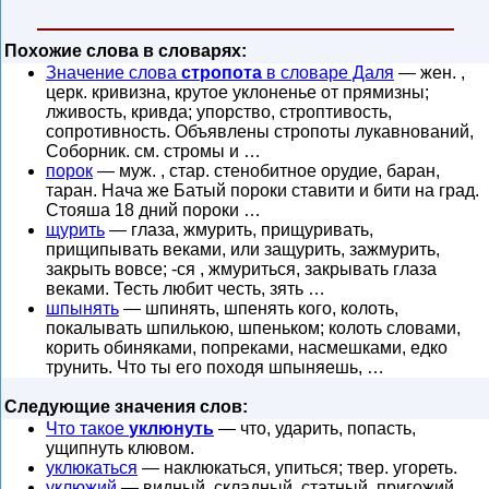
Похожие слова в словарях:
Значение слова
стропота
в словаре Даля
— жен. ,
церк. кривизна, крутое уклоненье от прямизны;
лживость, кривда; упорство, строптивость,
сопротивность. Объявлены стропоты лукавнований,
Соборник. см. стромы и …
порок
— муж. , стар. стенобитное орудие, баран,
таран. Нача же Батый пороки ставити и бити на град.
Стояша 18 дний пороки …
щурить
— глаза, жмурить, прищуривать,
прищипывать веками, или защурить, зажмурить,
закрыть вовсе; -ся , жмуриться, закрывать глаза
веками. Тесть любит честь, зять …
шпынять
— шпинять, шпенять кого, колоть,
покалывать шпилькою, шпеньком; колоть словами,
корить обиняками, попреками, насмешками, едко
трунить. Что ты его походя шпыняешь, …
Следующие значения слов:
Что такое
уклюнуть
— что, ударить, попасть,
ущипнуть клювом.
уклюкаться
— наклюкаться, упиться; твер. угореть.
уклюжий
— видный, складный, статный, пригожий,