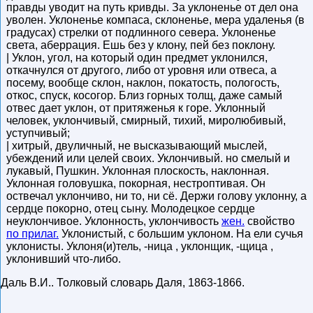
правды уводит на путь кривды. За уклоненье от дел она
уволен. Уклоненье компаса, склоненье, мера удаленья (в
градусах) стрелки от подлинного севера. Уклоненье
света, аберрация. Ешь без у клону, пей без поклону.
| Уклон, угол, на который один предмет уклонился,
откачнулся от другого, либо от уровня или отвеса, а
посему, вообще склон, наклон, покатость, пологость,
откос, спуск, косогор. Близ горных толщ, даже самый
отвес дает уклон, от притяженья к горе. Уклонный
человек, уклончивый, смирный, тихий, миролюбивый,
уступчивый;
| хитрый, двуличный, не высказывающий мыслей,
убеждений или целей своих. Уклончивый. но смелый и
лукавый, Пушкин. Уклонная плоскость, наклонная.
Уклонная головушка, покорная, нестроптивая. Он
оствечал уклончиво, ни то, ни сё. Держи голову уклонну, а
сердце покорно, отец сыну. Молодецкое сердце
неуклончивое. Уклонность, уклончивость
жен.
свойство
по прилаг.
Уклонистый, с большим уклоном. На ели сучья
уклонисты. Уклоня(и)тель, -ница , уклонщик, -щица ,
уклонивший что-либо.
Даль В.И.
.
Толковый словарь Даля
,
1863-1866
.