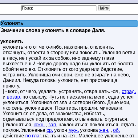
Уклонять
Значение слова уклонять в словаре Даля.
уклонять
уклонить что от чего-либо, наклонить, отклонить,
откачнуть, отвести в сторону или покосить. Уклоняя ветви
в лесу, не пускай их за собою, ино заднему глаза
выхлестнешь! Новую дорогу надо бы уклонить от болота,
обойти его ею. Отклонить от кого удар или бедствие,
устранить. Уклониша очи свои, еже не взирати на небо,
Даниил. Некуда головы уклонить, нет пристанища,
приюту.
| - кого, от чего, удалять, устранять, отвращать. -ся ,
страд.
и
возвр.
по смыслу. Чуть не наехали на меня, едва успел
уклониться! Уклонися от зла и сотвори блого. Дние мои,
яко сень, уклонишася, Псалтирь. прошли, миновали.
Уклониться от дела, от знакомства, избегать,
отделываться под предлогами, отлынивать, огуряться.
| Уклоняться,
южн.
,
зап.
наклониться; поклониться, отдать
поклон. Уклоненье
ср.
уклон
муж.
уклонка
жен.
,
об.
действие
по глаг.
на -ть и на -ся . Малейшее уклоненье от