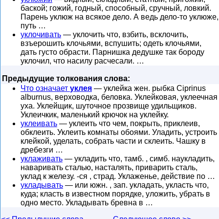
баской; гожий, годный, способный, сручный, ловкий.
Парень уклюж на всякое дело. А ведь дело-то уклюже,
путь …
уклочивать
— уклочить что, взбить, всклочить,
взъерошить клочьями, вспушить; одеть клочьями,
дать густо обрасти. Парнишка дедушке так бороду
уклочил, что насилу расчесали. …
Предыдущие толкования слова:
Что означает
уклея
— уклейка жен. рыбка Ciprinus
alburnus, верховодка, беловка. Уклейковая, уклеечная
уха. Уклейщик, шуточное прозвище удильщиков.
Уклеичкик, маленький крючок на уклейку.
уклеивать
— уклеить что чем, покрыть, приклеив,
обклеить. Уклеить комнаты обоями. Уладить, устроить
клейкой, уделать, собрать части и склеить. Чашку в
дребезги …
уклаживать
— укладить что, тамб. , симб. наукладить,
наваривать сталью, насталять, приварить сталь,
уклад к железу. -ся , страд. Уклаженье, действие по …
укладывать
— или южн. , зап. укладать, укласть что,
куда; класть в известном порядке, уложить, убрать в
одно место. Укладывать бревна в …