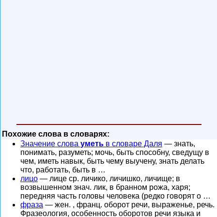
Похожие слова в словарях:
Значение слова
уметь
в словаре Даля
— знать,
понимать, разуметь; мочь, быть способну, сведущу в
чем, иметь навык, быть чему выучену, знать делать
что, работать, быть в …
лицо
— лице ср. личико, личишко, личище; в
возвышенном знач. лик, в бранном рожа, харя;
передняя часть головы человека (редко говорят о …
фраза
— жен. , франц. оборот речи, выраженье, речь.
Фразеология, особенность оборотов речи языка и