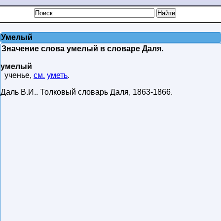
Умелый
Значение слова умелый в словаре Даля.
умелый
ученье,
см.
уметь
.
Даль В.И.
.
Толковый словарь Даля
,
1863-1866
.