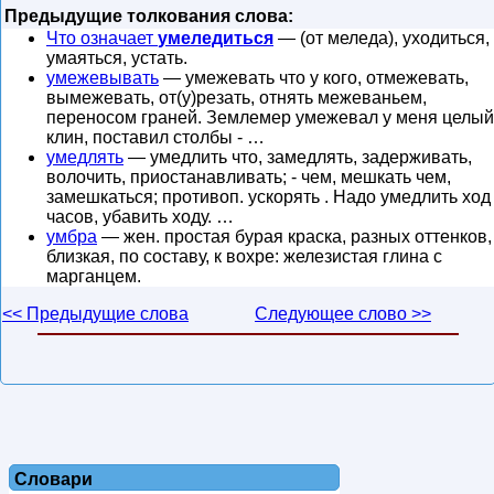
Предыдущие толкования слова:
Что означает
умеледиться
— (от меледа), уходиться,
умаяться, устать.
умежевывать
— умежевать что у кого, отмежевать,
вымежевать, от(у)резать, отнять межеваньем,
переносом граней. Землемер умежевал у меня целый
клин, поставил столбы - …
умедлять
— умедлить что, замедлять, задерживать,
волочить, приостанавливать; - чем, мешкать чем,
замешкаться; противоп. ускорять . Надо умедлить ход
часов, убавить ходу. …
умбра
— жен. простая бурая краска, разных оттенков,
близкая, по составу, к вохре: железистая глина с
марганцем.
<< Предыдущие слова
Следующее слово >>
Словари