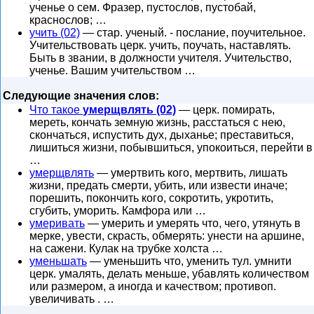
ученье о сем. Фразер, пустослов, пустобай,
краснослов; …
учить (02)
— стар. ученый. - послание, поучительное.
Учительствовать церк. учить, поучать, наставлять.
Быть в звании, в должности учителя. Учительство,
ученье. Вашим учительством …
Следующие значения слов:
Что такое
умерщвлять (02)
— церк. помирать,
мереть, кончать земную жизнь, расстаться с нею,
скончаться, испустить дух, дыханье; преставиться,
лишиться жизни, побывшиться, упокоиться, перейти в
…
умерщвлять
— умертвить кого, мертвить, лишать
жизни, предать смерти, убить, или извести иначе;
порешить, покончить кого, сокротить, укротить,
сгубить, уморить. Камфора или …
умеривать
— умерить и умерять что, чего, утянуть в
мерке, увести, скрасть, обмерять: унести на аршине,
на сажени. Кулак на трубке холста …
уменьшать
— уменьшить что, уменить тул. умнити
церк. умалять, делать меньше, убавлять количеством
или размером, а иногда и качеством; противоп.
увеличивать . …