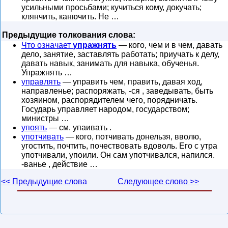
усильными просьбами; кучиться кому, докучать;
клянчить, канючить. Не …
Предыдущие толкования слова:
Что означает
упражнять
— кого, чем и в чем, давать
дело, занятие, заставлять работать; приучать к делу,
давать навык, занимать для навыка, обученья.
Упражнять …
управлять
— управить чем, править, давая ход,
направленье; распоряжать, -ся , заведывать, быть
хозяином, распорядителем чего, порядничать.
Государь управляет народом, государством;
министры …
упоять
— см. упаивать .
употчивать
— кого, потчивать донельзя, вволю,
угостить, почтить, почествовать вдоволь. Его с утра
употчивали, упоили. Он сам употчивался, напился.
-ванье , действие …
<< Предыдущие слова
Следующее слово >>