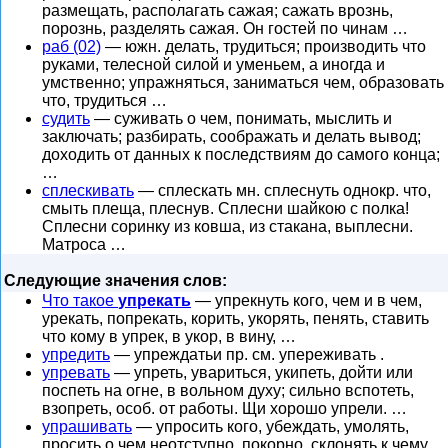
размещать, располагать сажая; сажать врознь,
порознь, разделять сажая. Он гостей по чинам …
раб (02)
— южн. делать, трудиться; производить что
руками, телесной силой и уменьем, а иногда и
умственно; упражняться, заниматься чем, образовать
что, трудиться …
судить
— суживать о чем, понимать, мыслить и
заключать; разбирать, соображать и делать вывод;
доходить от данных к последствиям до самого конца;
…
сплескивать
— сплескать мн. сплеснуть однокр. что,
смыть плеща, плеснув. Сплесни шайкою с полка!
Сплесни соринку из ковша, из стакана, выплесни.
Матроса …
Следующие значения слов:
Что такое
упрекать
— упрекнуть кого, чем и в чем,
урекать, попрекать, корить, укорять, пенять, ставить
что кому в упрек, в укор, в вину, …
упредить
— упреждатьи пр. см. упереживать .
упревать
— упреть, увариться, укипеть, дойти или
поспеть на огне, в вольном духу; сильно вспотеть,
взопреть, особ. от работы. Щи хорошо упрели. …
упрашивать
— упросить кого, убеждать, умолять,
просить о чем неотступно, покорно, склонять к чему