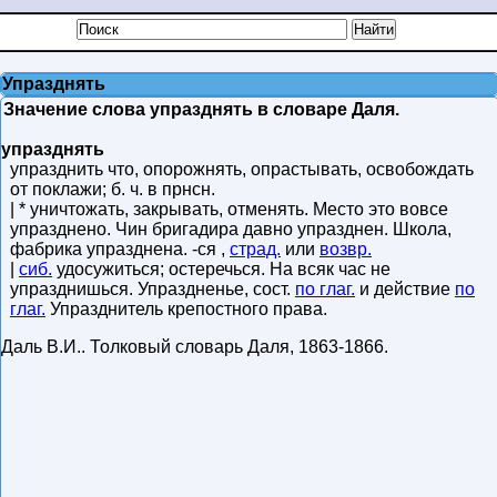
Упразднять
Значение слова упразднять в словаре Даля.
упразднять
упразднить что, опорожнять, опрастывать, освобождать
от поклажи; б. ч. в прнсн.
| * уничтожать, закрывать, отменять. Место это вовсе
упразднено. Чин бригадира давно упразднен. Школа,
фабрика упразднена. -ся ,
страд.
или
возвр.
|
сиб.
удосужиться; остеречься. На всяк час не
упразднишься. Упраздненье, сост.
по глаг.
и действие
по
глаг.
Упразднитель крепостного права.
Даль В.И.
.
Толковый словарь Даля
,
1863-1866
.