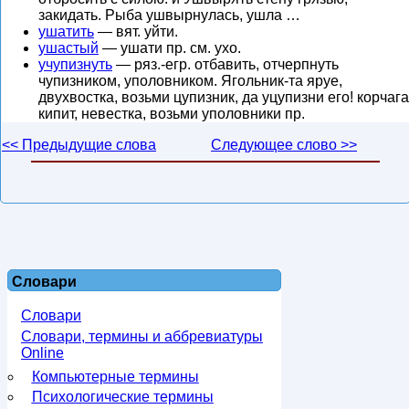
закидать. Рыба ушвырнулась, ушла …
ушатить
— вят. уйти.
ушастый
— ушати пр. см. ухо.
учупизнуть
— ряз.-егр. отбавить, отчерпнуть
чупизником, уполовником. Ягольник-та яруе,
двухвостка, возьми цупизник, да уцупизни его! корчага
кипит, невестка, возьми уполовники пр.
<< Предыдущие слова
Следующее слово >>
Словари
Словари
Словари, термины и аббревиатуры
Online
Компьютерные термины
Психологические термины