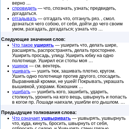
верно …
спровидеть
— что, спознать, узнать; предвидеть,
догадаться.
отгадывать
— отгадать что, отгануть ряз. , смол.
дознаться чего собою, от себя, дойти до чего своим
умом, разгадать, догадаться; узнать что …
Следующие значения слов:
Что такое
уширять
— уширить что, делать шире,
расширять, распространять, делать просторнее.
Уширить просадь, улицу. Уширить юбку на одно
полотнище. Уширил еси стопы моя …
ушинок
— см. вентерь.
ушивать
— ушить тюк, зашивать плотно, кругом.
Ушить одно полотнище против другого, спосадить.
Выравнивай кромки, не ушей! Покрывать, украшать
вышивкой, узорами. Кокошник …
ушибать
— ушибить кого, зашибить, ударить,
столкнуть, уронить на кого вещь, швырнуть и попасть
в когои пр. Лошади наехали, ушибли его дышлом. …
Предыдущие толкования слова:
Что означает
ушвыривать
— ушвырять, ушвырнуть
что, куда, кинуть, бросить, швырнуть от себя,
отбросить с силою. и Ушвырять стену грязью,