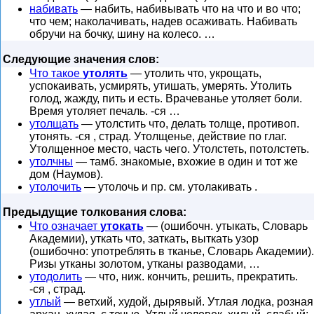
набивать
— набить, набивывать что на что и во что;
что чем; наколачивать, надев осаживать. Набивать
обручи на бочку, шину на колесо. …
Следующие значения слов:
Что такое
утолять
— утолить что, укрощать,
успокаивать, усмирять, утишать, умерять. Утолить
голод, жажду, пить и есть. Врачеванье утоляет боли.
Время утоляет печаль. -ся …
утолщать
— утолстить что, делать толще, противоп.
утонять. -ся , страд. Утолщенье, действие по глаг.
Утолщенное место, часть чего. Утолстеть, потолстеть.
утолчны
— тамб. знакомые, вхожие в один и тот же
дом (Наумов).
утолочить
— утолочь и пр. см. утолакивать .
Предыдущие толкования слова:
Что означает
утокать
— (ошибочн. утыкать, Словарь
Академии), уткать что, заткать, выткать узор
(ошибочно: употреблять в тканье, Словарь Академии).
Ризы утканы золотом, утканы разводами, …
утодолить
— что, ниж. кончить, решить, прекратить.
-ся , страд.
утлый
— ветхий, худой, дырявый. Утлая лодка, розная