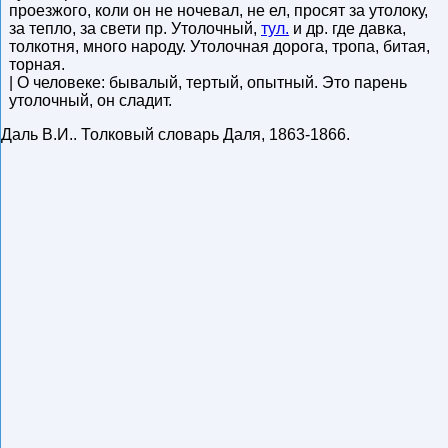
проезжого, коли он не ночевал, не ел, просят за утолоку,
за тепло, за свети пр. Утолочный,
тул.
и др. где давка,
толкотня, много народу. Утолочная дорога, тропа, битая,
торная.
| О человеке: бывалый, тертый, опытный. Это парень
утолочный, он сладит.
Даль В.И.
.
Толковый словарь Даля
,
1863-1866
.