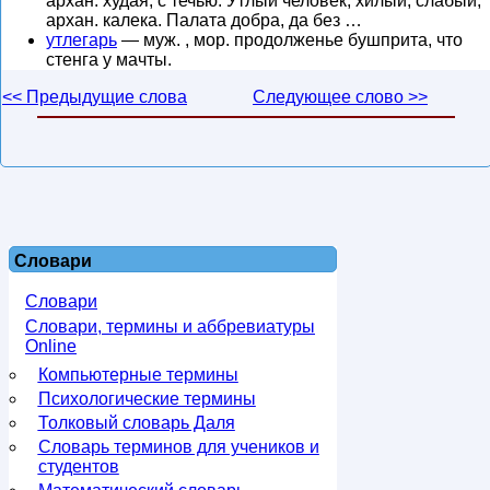
архан. худая, с течью. Утлый человек, хилый, слабый;
архан. калека. Палата добра, да без …
утлегарь
— муж. , мор. продолженье бушприта, что
стенга у мачты.
<< Предыдущие слова
Следующее слово >>
Словари
Словари
Словари, термины и аббревиатуры
Online
Компьютерные термины
Психологические термины
Толковый словарь Даля
Словарь терминов для учеников и
студентов