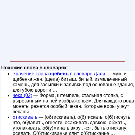
Похожие слова в словарях:
Значение слова
щебень
в словаре Даля
— муж. и
щебенка жен. (щепа) битыш, битый, измельченный
камень, для засыпки и заливки под основанье здания,
для убою дорог и …
чека (02)
— Форма, штемпель, стальная стопка, с
вырезанным на ней изображеньем. Для каждого рода
монеты режется особый чекан. Которые воры учнут
чеканы …
отискивать
— (обтискивать), о(б)тискать, о(б)тиснуть
что, обдавить, огнести, осаживать давкою, обжать,
утолакивать, об(у)минать вкруг. -ся , быть отискану;
оседать. О(б)тискиванье длит. о(б)тисканье …