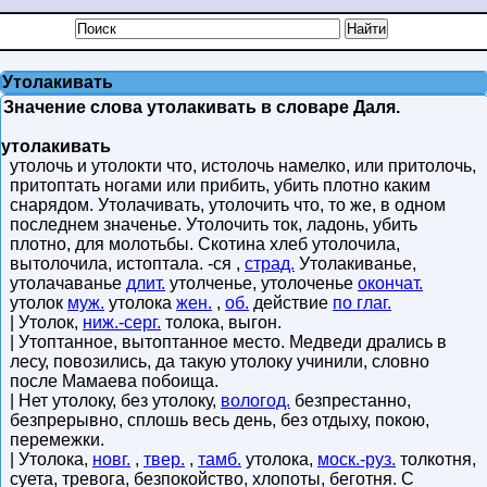
Утолакивать
Значение слова утолакивать в словаре Даля.
утолакивать
утолочь и утолокти что, истолочь намелко, или притолочь,
притоптать ногами или прибить, убить плотно каким
снарядом. Утолачивать, утолочить что, то же, в одном
последнем значенье. Утолочить ток, ладонь, убить
плотно, для молотьбы. Скотина хлеб утолочила,
вытолочила, истоптала. -ся ,
страд.
Утолакиванье,
утолачаванье
длит.
утолченье, утолоченье
окончат.
утолок
муж.
утолока
жен.
,
об.
действие
по глаг.
| Утолок,
ниж.-серг.
толока, выгон.
| Утоптанное, вытоптанное место. Медведи дрались в
лесу, повозились, да такую утолоку учинили, словно
после Мамаева побоища.
| Нет утолоку, без утолоку,
вологод.
безпрестанно,
безпрерывно, сплошь весь день, без отдыху, покою,
перемежки.
| Утолока,
новг.
,
твер.
,
тамб.
утолока,
моск.-руз.
толкотня,
суета, тревога, безпокойство, хлопоты, беготня. С