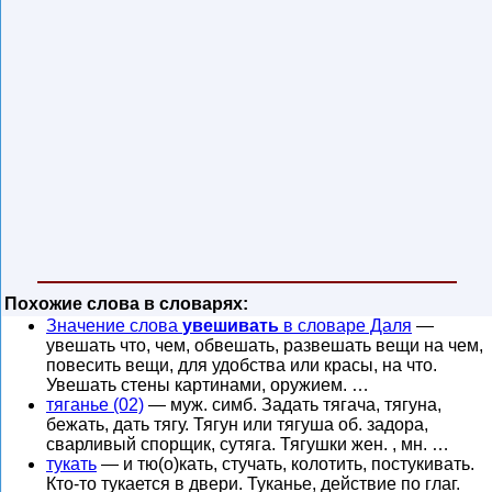
Похожие слова в словарях:
Значение слова
увешивать
в словаре Даля
—
увешать что, чем, обвешать, развешать вещи на чем,
повесить вещи, для удобства или красы, на что.
Увешать стены картинами, оружием. …
тяганье (02)
— муж. симб. Задать тягача, тягуна,
бежать, дать тягу. Тягун или тягуша об. задора,
сварливый спорщик, сутяга. Тягушки жен. , мн. …
тукать
— и тю(о)кать, стучать, колотить, постукивать.
Кто-то тукается в двери. Туканье, действие по глаг.