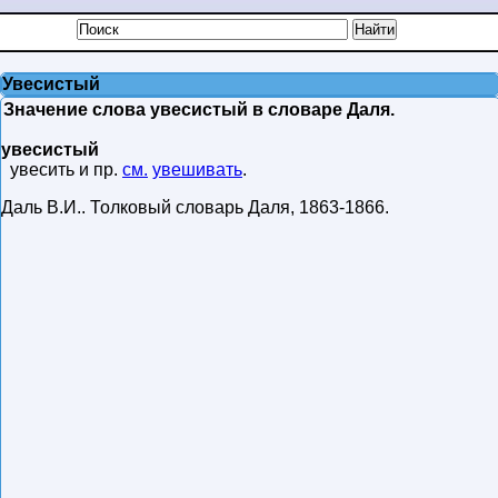
Увесистый
Значение слова увесистый в словаре Даля.
увесистый
увесить и пр.
см.
увешивать
.
Даль В.И.
.
Толковый словарь Даля
,
1863-1866
.