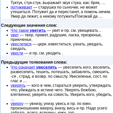
Туктук, стук-стук, выражает звук стука, как: бряк, …
потуживает
— старушка по сыночке, не может
утешиться. Потужит да и перестанет, а помочь нечем.
Умер да лежит, а некому потужить!Поезжай да …
Следующие значения слов:
Что такое
уветить
— увет и пр. см. увещевать ..
увет
— твер. привет, радушие, ласка, призренье,
приюченье.
увеститися
— церк. известиться, узнать, уведать,
сведать.
увести
— и пр. см. уводить .
Предыдущие толкования слова:
Что означает
увеселять
— увеселить кого, веселить,
развеселить, тешить, потешать, забавлять, смешить.
-ся , страд. и возвр. по смыслу. Увеселенье, сост. по
глаг. и …
уверять
— кого в чем, стараться уверить, утверждать
что, убеждать в истине чего. Уверять божбою,
клятвенно; уверять на совесть. Уверить кого, убедить,
…
уверху
— увнизу, унизу. увесь и пр. по южн.
произношению вверху, внизу, весь и пр. Надо усиго
забрать, всего, всячины, южн. зап.