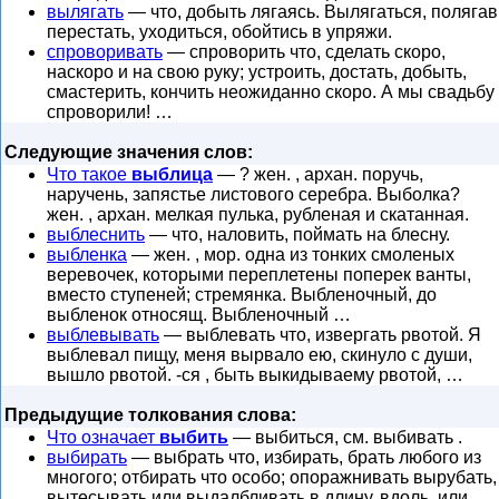
вылягать
— что, добыть лягаясь. Вылягаться, полягав
перестать, уходиться, обойтись в упряжи.
спроворивать
— спроворить что, сделать скоро,
наскоро и на свою руку; устроить, достать, добыть,
смастерить, кончить неожиданно скоро. А мы свадьбу
спроворили! …
Следующие значения слов:
Что такое
выблица
— ? жен. , архан. поручь,
наручень, запястье листового серебра. Выболка?
жен. , архан. мелкая пулька, рубленая и скатанная.
выблеснить
— что, наловить, поймать на блесну.
выбленка
— жен. , мор. одна из тонких смоленых
веревочек, которыми переплетены поперек ванты,
вместо ступеней; стремянка. Выбленочный, до
выбленок относящ. Выбленочный …
выблевывать
— выблевать что, извергать рвотой. Я
выблевал пищу, меня вырвало ею, скинуло с души,
вышло рвотой. -ся , быть выкидываему рвотой, …
Предыдущие толкования слова:
Что означает
выбить
— выбиться, см. выбивать .
выбирать
— выбрать что, избирать, брать любого из
многого; отбирать что особо; опоражнивать вырубать,
вытесывать или выдалбливать в длину, вдоль, или