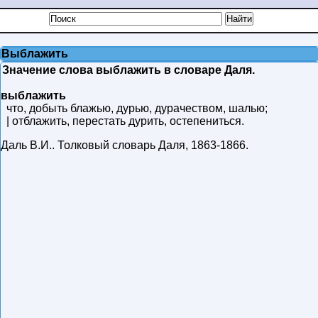
Выблажить
Значение слова выблажить в словаре Даля.
выблажить
что, добыть блажью, дурью, дурачеством, шалью;
| отблажить, перестать дурить, остепениться.
Даль В.И.
.
Толковый словарь Даля
,
1863-1866
.