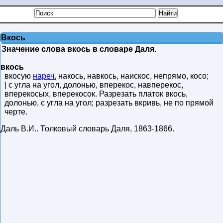
Вкось
Значение слова вкось в словаре Даля.
вкось
вкосую
нареч.
накось, навкось, наискос, непрямо, косо;
| с угла на угол, долонью, вперекос, навперекос,
вперекосых, вперекосок. Разрезать платок вкось,
долонью, с угла на угол; разрезать вкривь, не по прямой
черте.
Даль В.И.
.
Толковый словарь Даля
,
1863-1866
.