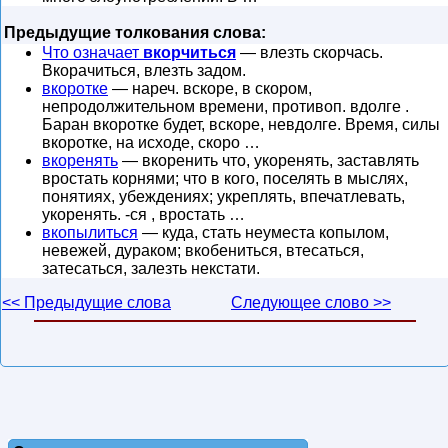
Предыдущие толкования слова:
Что означает
вкорчиться
— влезть скорчась.
Вкорачиться, влезть задом.
вкоротке
— нареч. вскоре, в скором,
непродолжительном времени, противоп. вдолге .
Баран вкоротке будет, вскоре, невдолге. Время, силы
вкоротке, на исходе, скоро …
вкоренять
— вкоренить что, укоренять, заставлять
вростать корнями; что в кого, поселять в мыслях,
понятиях, убеждениях; укреплять, впечатлевать,
укоренять. -ся , вростать …
вкопылиться
— куда, стать неуместа копылом,
невежей, дураком; вкобениться, втесаться,
затесаться, залезть некстати.
<< Предыдущие слова
Следующее слово >>