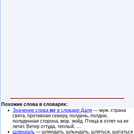
Похожие слова в словарях:
Значение слова
юг
в словаре Даля
— муж. страна
света, противная северу, полдень, полдни,
полуденная сторона, мор. зюйд. Птица в отлет на юг
летит. Ветер оттуда, теплый. …
шлендать
— шляндать, шлындать, шляться, шататься