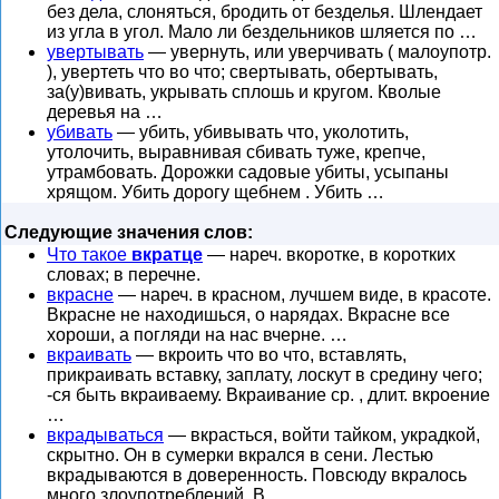
без дела, слоняться, бродить от безделья. Шлендает
из угла в угол. Мало ли бездельников шляется по …
увертывать
— увернуть, или уверчивать ( малоупотр.
), увертеть что во что; свертывать, обертывать,
за(у)вивать, укрывать сплошь и кругом. Кволые
деревья на …
убивать
— убить, убивывать что, уколотить,
утолочить, выравнивая сбивать туже, крепче,
утрамбовать. Дорожки садовые убиты, усыпаны
хрящом. Убить дорогу щебнем . Убить …
Следующие значения слов:
Что такое
вкратце
— нареч. вкоротке, в коротких
словах; в перечне.
вкрасне
— нареч. в красном, лучшем виде, в красоте.
Вкрасне не находишься, о нарядах. Вкрасне все
хороши, а погляди на нас вчерне. …
вкраивать
— вкроить что во что, вставлять,
прикраивать вставку, заплату, лоскут в средину чего;
-ся быть вкраиваему. Вкраивание ср. , длит. вкроение
…
вкрадываться
— вкрасться, войти тайком, украдкой,
скрытно. Он в сумерки вкрался в сени. Лестью
вкрадываются в доверенность. Повсюду вкралось
много злоупотреблений. В …