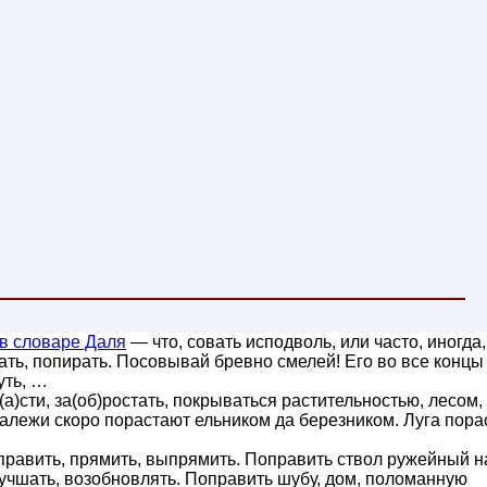
в словаре Даля
— что, совать исподволь, или часто, иногда,
вать, попирать. Посовывай бревно смелей! Его во все концы
уть, …
(а)сти, за(об)ростать, покрываться растительностью, лесом,
залежи скоро порастают ельником да березником. Луга пора
править, прямить, выпрямить. Поправить ствол ружейный н
улучшать, возобновлять. Поправить шубу, дом, поломанную