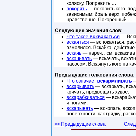
коляску. Поправить …
покорять
— покорить кого, под
зависимым; брать верх, побе
нравственно. Покоренный …
Следующие значения слов:
Что такое
всквакаться
— Вскв
вскаяться
— вспокаяться, раск
взмолился. Вскайка, действие 
вскачь
— нареч. , см. вскакиват
вскачивать
— вскачать, вскатн
насосом. Вскачнуть кого на кач
Предыдущие толкования слова:
Что означает
вскармливать
—
вскаркивать
— вскаркать, вска
кричать, предвещать худое.
вскарабкиваться
— вскарабкать
и ногами.
вскапывать
— вскопать, вскопн
поверхности, как грядку; раск
<< Предыдущие слова
След