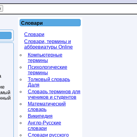
Словари
Словари
Словари, термины и
аббревиатуры Online
Компьютерные
термины
Психологические
термины
а
Толковый словарь
Даля
ие
Словарь терминов для
самый
учеников и студентов
анный
Математический
словарь
Википедия
Англо-Русские
словари
Словари русского