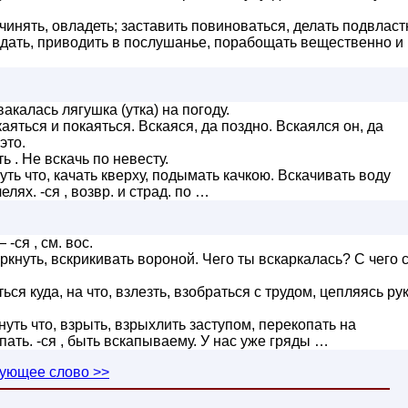
чинять, овладеть; заставить повиноваться, делать подвлас
ждать, приводить в послушанье, порабощать вещественно и
акалась лягушка (утка) на погоду.
аяться и покаяться. Вскаяся, да поздно. Вскаялся он, да
это.
ь . Не вскачь по невесту.
уть что, качать кверху, подымать качкою. Вскачивать воду
елях. -ся , возвр. и страд. по …
 -ся , см. вос.
ркнуть, вскрикивать вороной. Чего ты вскаркалась? С чего 
ся куда, на что, взлезть, взобраться с трудом, цепляясь ру
уть что, взрыть, взрыхлить заступом, перекопать на
опать. -ся , быть вскапываему. У нас уже гряды …
ующее слово >>