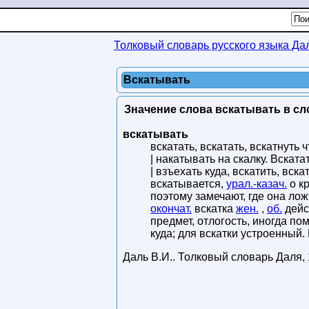
Толковый словарь русского языка Да
Вскатывать
Значение слова вскатывать в сл
вскатывать
вскатать, вскатать, вскатнуть 
| накатывать на скалку. Вската
| взъехать куда, вскатить, вскат
вскатывается,
урал.-казач.
о к
поэтому замечают, где она ло
окончат.
вскатка
жен.
,
об.
дейс
предмет, отлогость, иногда пом
куда; для вскатки устроенный.
Даль В.И.
.
Толковый словарь Даля
,