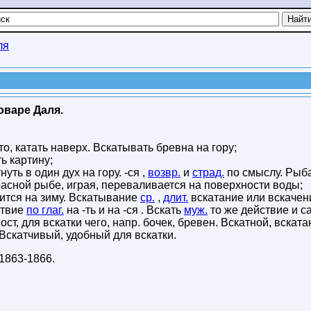
ля
оваре Даля.
что, катать наверх. Вскатывать бревна на гору;
ть картину;
нуть в один дух на гору. -ся ,
возвр.
и
страд.
по смыслу. Рыб
расной рыбе, играя, переваливается на поверхности воды;
жится на зиму. Вскатывание
ср.
,
длит.
вскатание или вскачен
твие
по глаг.
на -ть и на -ся . Вскать
муж.
то же действие и 
ост, для вскатки чего, напр. бочек, бревен. Вскатной, вскат
 Вскатчивый, удобный для вскатки.
1863-1866
.