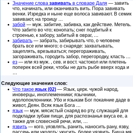
Значение слова
завивать
в словаре Даля
— завить
что, начинать, или оканчивать вить. Пора завивать
венки. Изредка и ныне еще волоса завивают. В семик
завивают, на троицу …
забой
— муж. забитие, забивка, как действие. Метель.
Что забито во что; конопать; снег подбитый к
строенью, к забору, забитый в овраг, …
забирать
— забрать, забирывать что, о человеке
брать все или много; о снаряде: захватывать,
зацеплять, врезываться; перегораживать,
загораживать, городить забор, перегородку, класть …
ез
— или яз муж. , сев. и вост. частокол или плетень
поперек всей реки, чтобы не дать рыбе вверх хода и
…
Следующие значения слов:
Что такое
язык (02)
— Язык, церк. чужой народ,
иноверцы, иноплеменники; язычники,
идолопоклонники. Убо и языкам Бог покаяние даде в
живот, Деян. Всяк язык Бога …
язык
— муж. мясистый снаряд во рту, служащий для
подкладки зубам пищи, для распознанья вкуса ее, а
также для словесной речи, или, …
язвить
— кого, уязвлять, ранить, наносить рану, язву,
рассечь или уколоть; укусить, более уязвить. Биша мя,