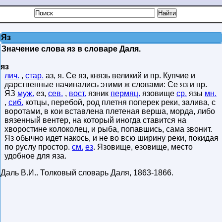
Яз
Значение слова яз в словаре Даля.
яз
лич.
,
стар.
аз, я. Се яз, князь великий и пр. Купчие и
дарственные начинались этими ж словами: Се яз и пр.
ЯЗ
муж.
ез,
сев.
,
вост.
язник
пермяц.
язовище
ср.
язы
мн.
,
сиб.
котцы, перебой, род плетня поперек реки, залива, с
воротами, в кои вставлена плетеная верша, морда, либо
вязенный вентер, на который иногда ставится на
хворостине колоколец, и рыба, попавшись, сама звонит.
Яз обычно идет накось, и не во всю ширину реки, покидая
по руслу простор.
см.
ез
. Язовище, езовище, место
удобное для яза.
Даль В.И.
.
Толковый словарь Даля
,
1863-1866
.