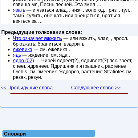
язвиша мя, Песнь песней. Эта змея …
язать
— и язаться влад. , ниж. , вологод. , ряз. , тул. ,
тамб. сулить, обещать или обещаться, браться,
взяться за …
Предыдущие толкования слова:
Что означает
яжжить
— или язжить, влад. , яросл.
брюзжать, браниться, вздорить.
яжевика
— см. ежевика .
ядь
— яждение, см. яда .
ядро (02)
— Чирей ядреет(?), ядривеет(?) пск. зреет,
спеет, ядренеет. Ядришник и ятрышник, растенье
Orchis, см. змеевик. Ядрорез, растение Stratiotes см.
резак, резун.
<< Предыдущие слова
Следующее слово >>
Словари