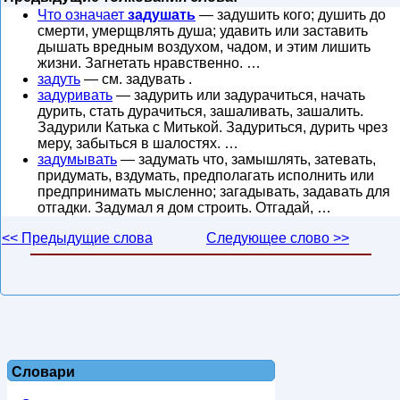
Что означает
задушать
— задушить кого; душить до
смерти, умерщвлять душа; удавить или заставить
дышать вредным воздухом, чадом, и этим лишить
жизни. Загнетать нравственно. …
задуть
— см. задувать .
задуривать
— задурить или задурачиться, начать
дурить, стать дурачиться, зашаливать, зашалить.
Задурили Катька с Митькой. Задуриться, дурить чрез
меру, забыться в шалостях. …
задумывать
— задумать что, замышлять, затевать,
придумать, вздумать, предполагать исполнить или
предпринимать мысленно; загадывать, задавать для
отгадки. Задумал я дом строить. Отгадай, …
<< Предыдущие слова
Следующее слово >>
Словари