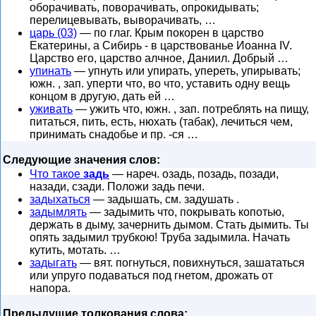
оборачивать, поворачивать, опрокидывать;
перелицевывать, выворачивать, …
царь (03)
— по глаг. Крым покорен в царство
Екатерины, а Сибирь - в царствованье Иоанна IV.
Царство его, царство алчное, Даниил. Добрый …
упинать
— упнуть или упирать, упереть, упирывать;
южн. , зап. уперти что, во что, уставить одну вещь
концом в другую, дать ей …
уживать
— ужить что, южн. , зап. потреблять на пищу,
питаться, пить, есть, нюхать (табак), лечиться чем,
принимать снадобье и пр. -ся …
Следующие значения слов:
Что такое
задь
— нареч. озадь, позадь, позади,
назади, сзади. Положи задь печи.
задыхаться
— задышать, см. задушать .
задымлять
— задымить что, покрывать копотью,
держать в дыму, зачернить дымом. Стать дымить. Ты
опять задымил трубкою! Труба задымила. Начать
кутить, мотать. …
задыгать
— вят. погнуться, повихнуться, зашататься
или упруго подаваться под гнетом, дрожать от
напора.
Предыдущие толкования слова: