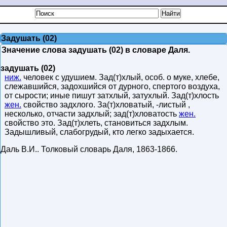
Задушать (02)
Значение слова задушать (02) в словаре Даля.
задушать (02)
ниж.
человек с удушием. Зад(т)хлый, особ. о муке, хлебе,
слежавшийся, задохшийся от дурного, спертого воздуха,
от сырости; иные пишут затхлый, затухлый. Зад(т)хлость
жен.
свойство задхлого. За(т)хловатый, -листый ,
несколько, отчасти задхлый; зад(т)хловатость
жен.
свойство это. Зад(т)хлеть, становиться задхлым.
Задышливый, слабогрудый, кто легко задыхается.
Даль В.И.
.
Толковый словарь Даля
,
1863-1866
.