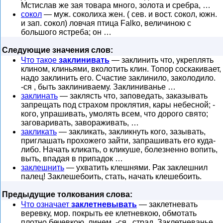
Мстислав же зая товара много, золота и сребра, …
сокол
— муж. соколиха жен. ( сев. и вост. сокол, южн.
и зап. сокол) ловчая птица Falko, величиною с
большого ястреба; он …
Следующие значения слов:
Что такое
заклинивать
— заклинить что, укреплять
клином, клиньями, вколотить клин. Топор соскакивает,
надо заклинить его. Счастие заклинило, заколодило.
-ся , быть заклиниваему. Заклиниванье …
заклинать
— заклясть что, заповедать, заказывать
запрещать под страхом проклятия, кары небесной; -
кого, упрашивать, умолять всем, что дорого свято;
заговаривать, завораживать, …
закликать
— закликать, закликнуть кого, зазывать,
приглашать прохожего зайти, запрашивать его куда-
либо. Начать кликать, о кликуше, болезненно вопить,
выть, впадая в припадок …
заклешнить
— ухватить клешнями. Рак заклешнил
палец! Заклешебоить, стать, начать клешебоить.
Предыдущие толкования слова:
Что означает
заклетневывать
— заклетневать
веревку, мор. покрыть ее клетневкою, обмотать
плотно бечевкою, линем. -ся , страд. Заклетневанье