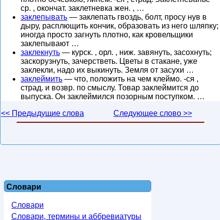
ср. , окончат. заклетневка жен. , …
заклепывать
— заклепать гвоздь, болт, просу нув в
дыру, расплющить кончик, образовать из него шляпку;
иногда просто загнуть плотно, как кровельщики
заклепывают …
заклекнуть
— курск. , орл. , ниж. завянуть, засохнуть;
заскорузнуть, зачерстветь. Цветы в стакане, уже
заклекли, надо их выкинуть. Земля от засухи …
заклеймить
— что, положить на чем клеймо. -ся ,
страд. и возвр. по смыслу. Товар заклеймится до
выпуска. Он заклеймился позорным поступком. …
<< Предыдущие слова
Следующее слово >>
Словари
Словари
Словари, термины и аббревиатуры