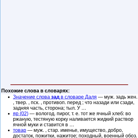
Похожие слова в словарях:
Значение слова
зад
в словаре Даля
— муж. задь жен.
, твер. , пск. , противоп. перед ; что назади или сзади,
задняя часть, сторона; тыл. У …
яр (02)
— вологод. пирог, т. е. тот же ячный хлеб: во
ржаную, тестяную корку наливается жидкий раствор
ячной муки и ставится в …
товар
— муж. , стар. именье, имущество, добро,
достаток, пожитки, нажитое; походный, военный обоз.