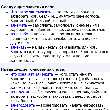
Следующие значения слов:
Что такое
занемогать
— занемочь, заболевать,
захворать. -ся , безличн. Ему что-то занемоглось.
Занемоглый, больной, хворый.
занеметь
— замолчать, замолкнуть; онеметь или
задеревенеть. Занеменье ср. , окончат. сост. по глаг.
занелюбо
— нареч. , ниж. против воли, желанья,
нравности, хотенья. Занелюбо взять эти яблоки,
других нет.
занекать
— начать некать, отказывать, или -ся .
Занекаться, стать упорно запираться. Занетиться пск.
случиться в чем недостатку. У меня ноньма
занетилось …
Предыдущие толкования слова:
Что означает
занежить
— кого, стать нежить.
Занеживать, занежить кого ( окончат. ), избаловать
нежа. Занежиться, начать нежиться. Занеживаться,
занежаться. избаловать, изнежить себя; быть …
занедужить
— (занедужать) южн. занемочь, заболеть,
захворать, заскорбеть, захуртать. Занедуга, хворь,
хиль, болезнь.
занегодовать
— вознегодовать, начать негодовать.
Занегодничать, стать негодничать, начать вести себя