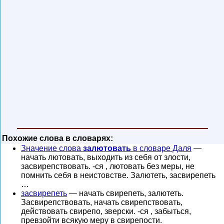
Похожие слова в словарях:
Значение слова
залютовать
в словаре Даля
—
начать лютовать, выходить из себя от злости,
засвирепствовать. -ся , лютовать без меры, не
помнить себя в неистовстве. Залютеть, засвирепеть
…
засвирепеть
— начать свирепеть, залютеть.
Засвирепствовать, начать свирепствовать,
действовать свирепо, зверски. -ся , забыться,
превзойти всякую меру в свирепости.