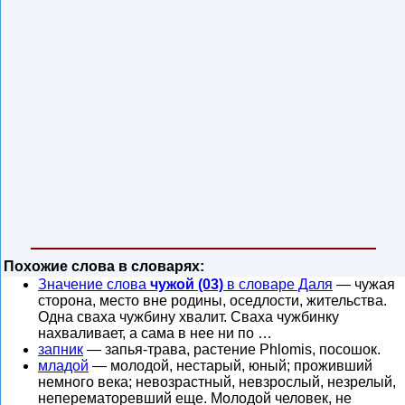
Похожие слова в словарях:
Значение слова
чужой (03)
в словаре Даля
— чужая
сторона, место вне родины, оседлости, жительства.
Одна сваха чужбину хвалит. Сваха чужбинку
нахваливает, а сама в нее ни по …
запник
— запья-трава, растение Phlomis, посошок.
младой
— молодой, нестарый, юный; проживший
немного века; невозрастный, невзрослый, незрелый,
неперематоревший еще. Молодой человек, не