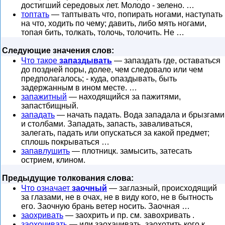
достигший середовых лет. Молодо - зелено. …
топтать
— таптывать что, попирать ногами, наступать
на что, ходить по чему; давить, либо мять ногами,
топая бить, толкать, толочь, толочить. Не …
Следующие значения слов:
Что такое
запаздывать
— запаздать где, оставаться
до поздней поры, долее, чем следовало или чем
предполагалось; - куда, опаздывать, быть
задержанным в ином месте. …
запажитный
— находящийся за пажитями,
запастбищный.
западать
— начать падать. Вода западала и брызгами
и столбами. Западать, запасть, заваливаться,
залегать, падать или опускаться за какой предмет;
сплошь покрываться …
запавлушить
— плотницк. замысить, затесать
острием, клином.
Предыдущие толкования слова:
Что означает
заочный
— заглазный, происходящий
за глазами, не в очах, не в виду кого, не в бытность
его. Заочную брань ветер носить. Заочная …
заохривать
— заохрить и пр. см. завохривать .
заохочивать
— или заохачивать, заохотить кого к