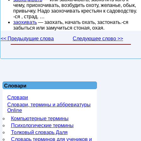
чему, приохочивать, возбудить охоту, желанье, обык,
привычку. Надо заохочивать крестьян к садоводству.
-ся , страд. …
заохивать
— заохать, начать охать, застонать.-ся
забыться или замучиться стоная, охая.
<< Предыдущие слова
Следующее слово >>
Словари
Словари
Словари, термины и аббревиатуры
Online
Компьютерные термины
Психологические термины
Толковый словарь Даля
Словарь терминов для учеников и