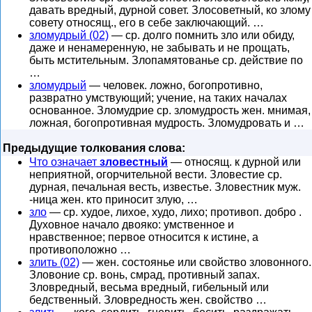
давать вредный, дурной совет. Злосоветный, ко злому
совету относящ., его в себе заключающий. …
зломудрый (02)
— ср. долго помнить зло или обиду,
даже и ненамеренную, не забывать и не прощать,
быть мстительным. Злопамятованье ср. действие по
…
зломудрый
— человек. ложно, богопротивно,
развратно умствующий; учение, на таких началах
основанное. Зломудрие ср. зломудрость жен. мнимая,
ложная, богопротивная мудрость. Зломудровать и …
Предыдущие толкования слова:
Что означает
зловестный
— относящ. к дурной или
неприятной, огорчительной вести. Зловестие ср.
дурная, печальная весть, известье. Зловестник муж.
-ница жен. кто приносит злую, …
зло
— ср. худое, лихое, худо, лихо; противоп. добро .
Духовное начало двояко: умственное и
нравственное; первое относится к истине, а
противоположно …
злить (02)
— жен. состоянье или свойство зловонного.
Зловоние ср. вонь, смрад, противный запах.
Зловредный, весьма вредный, гибельный или
бедственный. Зловредность жен. свойство …