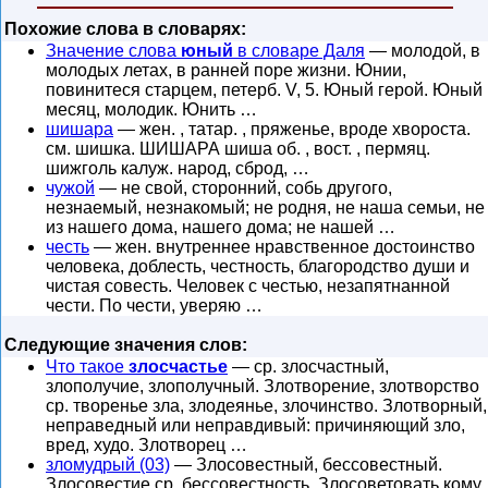
Похожие слова в словарях:
Значение слова
юный
в словаре Даля
— молодой, в
молодых летах, в ранней поре жизни. Юнии,
повинитеся старцем, петерб. V, 5. Юный герой. Юный
месяц, молодик. Юнить …
шишара
— жен. , татар. , пряженье, вроде хвороста.
см. шишка. ШИШАРА шиша об. , вост. , пермяц.
шижголь калуж. народ, сброд, …
чужой
— не свой, сторонний, собь другого,
незнаемый, незнакомый; не родня, не наша семьи, не
из нашего дома, нашего дома; не нашей …
честь
— жен. внутреннее нравственное достоинство
человека, доблесть, честность, благородство души и
чистая совесть. Человек с честью, незапятнанной
чести. По чести, уверяю …
Следующие значения слов:
Что такое
злосчастье
— ср. злосчастный,
злополучие, злополучный. Злотворение, злотворство
ср. творенье зла, злодеянье, злочинство. Злотворный,
неправедный или неправдивый: причиняющий зло,
вред, худо. Злотворец …
зломудрый (03)
— Злосовестный, бессовестный.
Злосовестие ср. бессовестность. Злосоветовать кому,