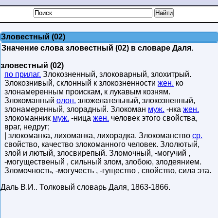
Зловестный (02)
Значение слова зловестный (02) в словаре Даля.
зловестный (02)
по прилаг.
Злокозненный, злоковарный, злохитрый.
Злокознивый, склонный к злокозненности
жен.
ко
злонамеренным проискам, к лукавым козням.
Злокоманный
олон.
зложелательный, злокозненный,
злонамеренный, злорадный. Злокоман
муж.
-нка
жен.
злокоманник
муж.
-ница
жен.
человек этого свойства,
враг, недруг;
| злокоманка, лихоманка, лихорадка. Злокоманство
ср.
свойство, качество злокоманного человек. Злолютый,
злой и лютый, злосвирепый. Зломочный, -могучий ,
-могущественый , сильный злом, злобою, злодеянием.
Зломочность, -могучесть , -гущество , свойство, сила эта.
Даль В.И.
.
Толковый словарь Даля
,
1863-1866
.