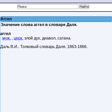
Аггел
Значение слова аггел в словаре Даля.
аггел
муж.
,
церк.
злой дух, диавол, сатана.
Даль В.И.
.
Толковый словарь Даля
,
1863-1866
.