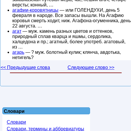
версты; конный, …
агафии-коровятницы
— или ГОЛЕНДУХИ, день 5
февраля в народе. Все запасы вышли. На Агафию
коровья смерть ходит, ниж. Агафона-огуменника, день
22 августа. …
агат
— муж. камень разных цветов и оттенков,
природный сплав кварца и яшмы, сердолика,
халцедона и пр.; агатный, более употреб. агатовый,
из …
агарь
— ? муж. болотный кулик; клянча, авдотька,
нетигель?
<< Предыдущие слова
Следующее слово >>
Словари
Словари
Словари, термины и аббревиатуры