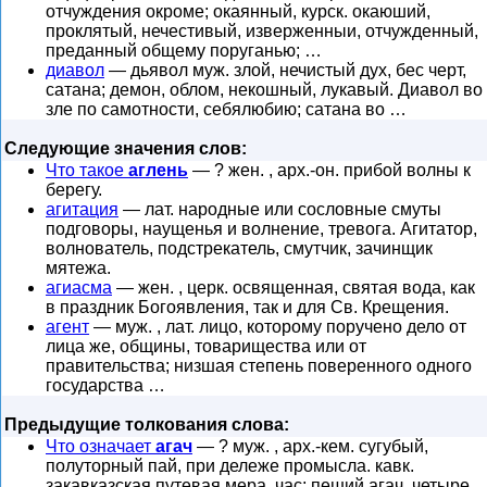
отчуждения окроме; окаянный, курск. окаюший,
проклятый, нечестивый, изверженныи, отчужденный,
преданный общему поруганью; …
диавол
— дьявол муж. злой, нечистый дух, бес черт,
сатана; демон, облом, некошный, лукавый. Диавол во
зле по самотности, себялюбию; сатана во …
Следующие значения слов:
Что такое
аглень
— ? жен. , арх.-он. прибой волны к
берегу.
агитация
— лат. народные или сословные смуты
подговоры, наущенья и волнение, тревога. Агитатор,
волнователь, подстрекатель, смутчик, зачинщик
мятежа.
агиасма
— жен. , церк. освященная, святая вода, как
в праздник Богоявления, так и для Св. Крещения.
агент
— муж. , лат. лицо, которому поручено дело от
лица же, общины, товарищества или от
правительства; низшая степень поверенного одного
государства …
Предыдущие толкования слова:
Что означает
агач
— ? муж. , арх.-кем. сугубый,
полуторный пай, при дележе промысла. кавк.
закавказская путевая мера, час; пеший агач, четыре