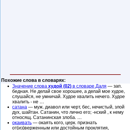
Похожие слова в словарях:
Значение слова
худой (02)
в словаре Даля
— зап.
бедная. Не делай свое хорошее, а делай мое худое,
слушайся, не умничай. Худое хвалить нечего. Худое
хвалить - не …
сатана
— муж. диавол или черт, бес, нечистый, злой
дух, шайтан. Сатанин, что лично его; -нский , к нему
относящ. Сатанинская злоба. …
окаивать
— окаять кого, церк. признать
от(из)верженным или достойным проклятия,