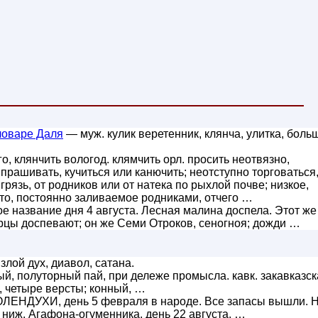
ловаре Даля
— муж. кулик веретенник, клянча, улитка, боль
го, клянчить вологод. клямчить орл. просить неотвязно,
рашивать, кучиться или канючить; неотступно торговаться
язь, от родников или от натека по рыхлой почве; низкое,
то, постоянно заливаемое родниками, отчего …
 название дня 4 августа. Лесная малина доспела. Этот же
рцы доспевают; он же Семи Отроков, сеногноя; дожди …
 злой дух, диавол, сатана.
бый, полуторный пай, при дележе промысла. кавк. закавказс
, четыре версты; конный, …
ЛЕНДУХИ, день 5 февраля в народе. Все запасы вышли. 
 ниж. Агафона-огуменника, день 22 августа. …