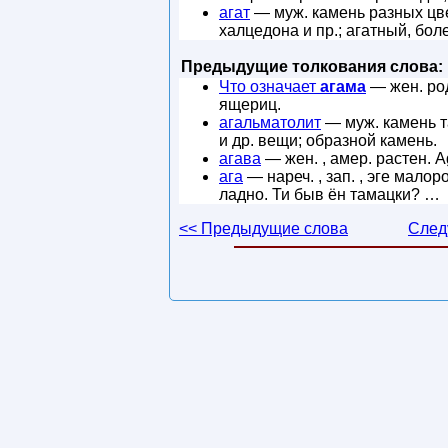
агат
— муж. камень разных цве
халцедона и пр.; агатный, бол
Предыдущие толкования слова:
Что означает
агама
— жен. ро
ящериц.
агальматолит
— муж. камень т
и др. вещи; образной камень.
агава
— жен. , амер. растен. A
ага
— нареч. , зап. , эге малор
ладно. Ти быв ён тамацки? …
<< Предыдущие слова
След