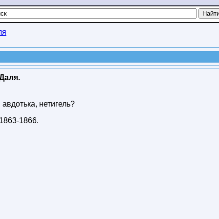
ля
Даля.
 авдотька, нетигель?
1863-1866
.