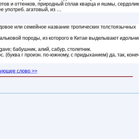
тов и оттенков, природный сплав кварца и яшмы, сердолик
ее употреб. агатовый, из …
довое или семейное название тропических толстоязычных
альковой породы, из которого в Китае выделывают идольчи
gave; бабушник, алий, сабур, столетник.
ос. (буква г произн. по-южному, с придыханием) да, так, коне
ующее слово >>