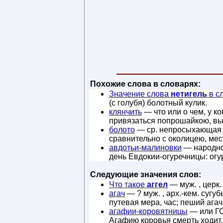
Похожие слова в словарях:
Значение слова
нетигель
в с
(с голубя) болотный кулик.
клянчить
— что или о чем, у ко
привязаться попрошайкою, вып
болото
— ср. непросыхающая гр
сравнительно с околицею, мес
авдотьи-малиновки
— народное
день Евдокии-огуречницы: огу
Следующие значения слов:
Что такое
аггел
— муж. , церк.
агач
— ? муж. , арх.-кем. сугу
путевая мера, час; пеший агач
агафии-коровятницы
— или ГО
Агафию коровья смерть ходит,