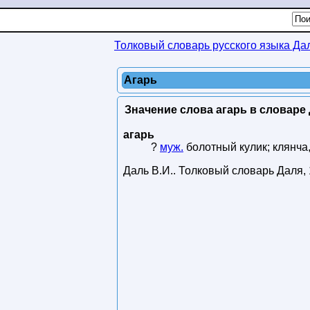
Толковый словарь русского языка Да
Агарь
Значение слова агарь в словаре 
агарь
?
муж.
болотный кулик; клянча,
Даль В.И.
.
Толковый словарь Даля
,