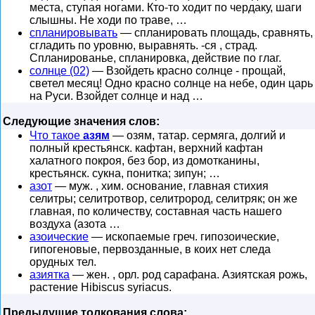
места, ступая ногами. Кто-то ходит по чердаку, шаги
слышны. Не ходи по траве, …
спланировывать
— спланировать площадь, сравнять,
сгладить по уровню, выравнять. -ся , страд.
Спланированье, спланировка, действие по глаг.
солнце (02)
— Взойдеть красно солнце - прощай,
светел месяц! Одно красно солнце на небе, один царь
на Руси. Взойдет солнце и над …
Следующие значения слов:
Что такое
азям
— озям, татар. сермяга, долгий и
полный крестьянск. кафтан, верхний кафтан
халатного покроя, без бор, из домотканины,
крестьянск. сукна, понитка; зипун; …
азот
— муж. , хим. основание, главная стихия
селитры; селитротвор, селитрород, селитряк; он же
главная, по количеству, составная часть нашего
воздуха (азота …
азоические
— ископаемые греч. гипозоические,
гипогеновые, первозданные, в коих нет следа
орудных тел.
азиятка
— жен. , орл. род сарафана. Азиятская рожь,
растение Hibiscus syriacus.
Предыдущие толкования слова: