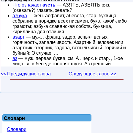
Что означает
азеть
— АЗЯТЬ, АЗЕЯТЬ ряз.
(озевать?) глазеть, зевать?
азбука
— жен. алфавит, абевега, стар. буквица;
собрание в порядке всех письмен, букв, какой-либо
грамоты; азбука славянская собств. буквица,
кириллица для отличия …
азарт
— муж. , франц. задор, вспыл, вспых,
горячность, запальчивость. Азартный человек или
азартник, озорник, задора, вспыльчивый, горячий и
буйный; О случае, …
аз
— муж. первая буква, см. А . церк. и стар. , 1-ое
лицо , я; в беседе говорят шутя. Аз грешный. …
<< Предыдущие слова
Следующее слово >>
Словари
Словари