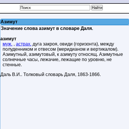
Азимут
Значение слова азимут в словаре Даля.
азимут
муж.
,
астрах.
дуга закроя, овиди (горизонта), между
полуденником и отвесом (меридианом и вертикалом).
Азимутный, азимутовый, к азимуту относящ. Азимутные
солнечные часы, лежачие, лежащие по уровню, не
стенные.
Даль В.И.
.
Толковый словарь Даля
,
1863-1866
.