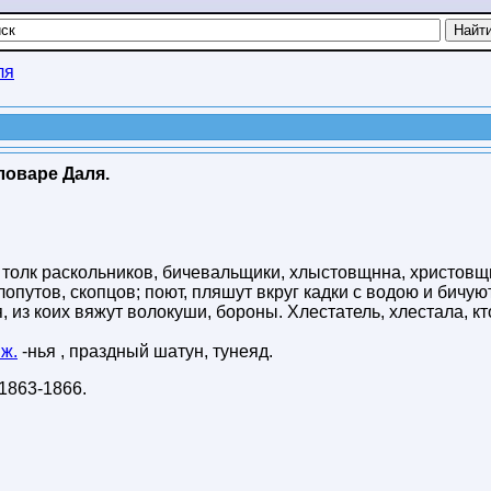
ля
ловаре Даля.
й толк раскольников, бичевальщики, хлыстовщнна, христовщ
опутов, скопцов; поют, пляшут вкруг кадки с водою и бичую
, из коих вяжут волокуши, бороны. Хлестатель, хлестала, кт
ж.
-нья , праздный шатун, тунеяд.
1863-1866
.