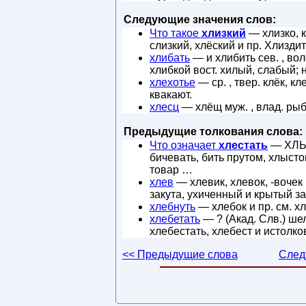
Следующие значения слов:
Что такое
хлизкий
— хлизко, к
слизкий, хлёский и пр. Хлиздит
хлибать
— и хлибить сев. , вол
хлибкой вост. хилый, слабый; 
хлехотье
— ср. , твер. клёк, к
квакают.
хлесц
— хлёщ муж. , влад. ры
Предыдущие толкования слова:
Что означает
хлестать
— ХЛЫСТ
бичевать, бить прутом, хлыст
товар …
хлев
— хлевик, хлевок, -вочек
закута, ухиченный и крытый за
хлебнуть
— хлебок и пр. см. хл
хлебетать
— ? (Акад. Слв.) ше
хлебестать, хлебест и истолк
<< Предыдущие слова
След