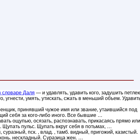
 словаре Даля
— и удавлять, удавить кого, задушить петле
то, угнести, умять, утискать, сжать в меньший объем. Удавит
менщик, принявший чужое имя или звание, утаившийся под
щий себя за кого-либо иного. Все бывшие …
вать ощупью, осязать, распознавать, прикасаясь прямо ил
. Щупать пульс. Щупать вкруг себя в потьмах, …
, суразный, пск. , влад. , тамб. видный, пригожий, казистый.
конь. нескладный. Суразица жен. …