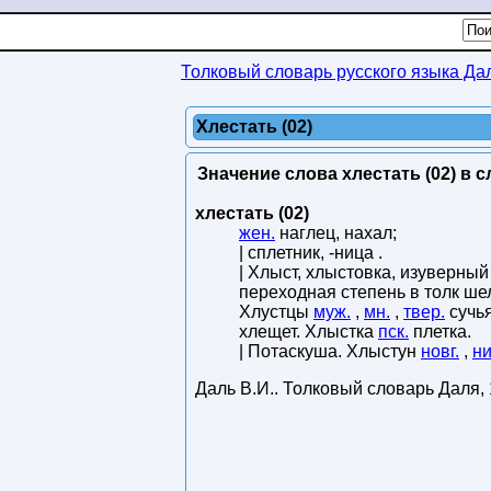
Толковый словарь русского языка Да
Хлестать (02)
Значение слова хлестать (02) в с
хлестать (02)
жен.
наглец, нахал;
| сплетник, -ница .
| Хлыст, хлыстовка, изуверны
переходная степень в толк шел
Хлустцы
муж.
,
мн.
,
твер.
сучья
хлещет. Хлыстка
пск.
плетка.
| Потаскуша. Хлыстун
новг.
,
ни
Даль В.И.
.
Толковый словарь Даля
,