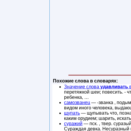
Похожие слова в словарях:
Значение слова
удавливать
в
перетяжкой шеи; повесить. - ч
ребенка, …
самозванец
— -званка , поды
видом иного человека, выдаю
щупать
— щупывать что, позна
каким орудием; шарить, искать
суражий
— пск. , твер. суразый
Сураждая девка. Несуразный 