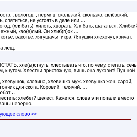
остр. , вологод. , пермяц. скользкий, скользко, склёзский,
ь, спятиться, не устоять в деле или …
огод. (хлябать), хилеть, хворать. Хлябать, шататься. Хлибки
нежный, кво(е)лый. Он хлиб(п)ок …
лекотье, вакотье, лягушачья икра. Лягушки хлехочут, кричат,
ба лещ.
АТЬ, хле(ы)стнуть, хлестывать что, по чему, стегать, сечь
ом, кнутом. Хлестни пристяжную, вишь она лукавит! Пушной
 , хлевушок, хлевина, хлевишка муж. хлевушка жен. сарай,
гончик для скота. Коровий, телячий, …
ебать .
лестеть; хлебет? шелест. Кажется, слова эти попали вместо
ованы неверно.
ующее слово >>