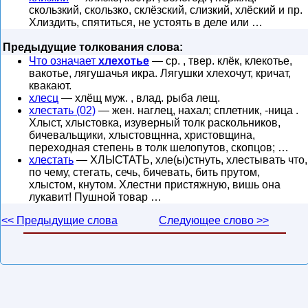
скользкий, скользко, склёзский, слизкий, хлёский и пр.
Хлиздить, спятиться, не устоять в деле или …
Предыдущие толкования слова:
Что означает
хлехотье
— ср. , твер. клёк, клекотье,
вакотье, лягушачья икра. Лягушки хлехочут, кричат,
квакают.
хлесц
— хлёщ муж. , влад. рыба лещ.
хлестать (02)
— жен. наглец, нахал; сплетник, -ница .
Хлыст, хлыстовка, изуверный толк раскольников,
бичевальщики, хлыстовщнна, христовщина,
переходная степень в толк шелопутов, скопцов; …
хлестать
— ХЛЫСТАТЬ, хле(ы)стнуть, хлестывать что,
по чему, стегать, сечь, бичевать, бить прутом,
хлыстом, кнутом. Хлестни пристяжную, вишь она
лукавит! Пушной товар …
<< Предыдущие слова
Следующее слово >>