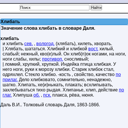
Хлибать
Значение слова хлибать в словаре Даля.
хлибать
и хлибить
сев.
,
вологод.
(хлябать), хилеть, хворать.
| Хлябать, шататься. Хлибкий и хлибкой
вост.
хилый,
слабый; нежный, кво(е)лый. Он хлиб(п)ок ногами, на ноги,
ноги слабы, хилы;
противоп.
сносливый;
| ломкий, хрупкий, хрупкой. Индейка птица хлибкая. У
него ноги, руки к морозу хлибки. Старик хлибок стал,
одряхлел. Стекло хлибко. -кость , свойство, качество
по
прилаг.
Дело хлибковато, сомнительно, ненадежно,
шатко. Хлипать, хе(и)ныкать, плакать; всхлипывать,
захлебываться тихо рыдая. Хлипанье, хлип, действие
по
глаг.
Хлипуша
об.
,
пск.
плакса, рёва, нюня.
Даль В.И.
.
Толковый словарь Даля
,
1863-1866
.