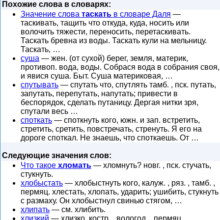
Похожие слова в словарях:
Значение слова
таскать
в словаре Даля
—
таскивать, тащить что откуда, куда, носить или
волочить тяжести, переносить, перетаскивать.
Таскать бревна из воды. Таскать кули на мельницу.
Таскать, …
суша
— жен. (от сухой) берег, земля, материк,
противоп. вода, воды. Собрася вода в собрания своя,
и явися суша. Быт. Суша материковая, …
спутывать
— спутать что, спутлять тамб. , пск. путать,
запутать, перепутать, напутать; привести в
беспорядок, сделать путаницу. Дергая нитки зря,
спутали весь …
споткать
— споткнуть кого, южн. и зап. встретить,
стретить, сретить, повстречать, стренуть. Я его на
дороге споткал. Не знаешь, что споткаешь. От …
Следующие значения слов:
Что такое
хломать
— хломнуть? новг. , пск. стучать,
стукнуть.
хлобыстать
— хлобыстнуть кого, калуж. , ряз. , тамб. ,
пермяц. хлестать, хлопать, ударить; ушибить, стукнуть
с размаху. Он хлобыстнул свинью стягом, …
хлипать
— см. хлибить.
хлизкий
— хлизко, костр. , вологод. , пермяц.