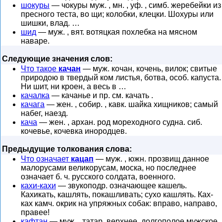
шокуры
— чокуры муж. , мн. , уф. , симб. жеребейки из
пресного теста, во щи; колобки, клецки. Шохуры или
шишки, влад. …
шид
— муж. , вят. вотяцкая похлебка на мясном
наваре.
Следующие значения слов:
Что такое
качан
— муж. кочан, кочень, вилок; свитые
природою в твердый ком листья, ботва, особ. капуста.
Ни шит, ни кроен, а весь в …
качалка
— качанье и пр. см. качать .
качага
— жен. , собир. , кавк. шайка хищников; самый
набег, наезд.
кача
— жен. , архан. род мореходного судна. сиб.
кочевье, кочевка инородцев.
Предыдущие толкования слова:
Что означает
кацап
— муж. , южн. прозвищ данное
малорусами великорусам, моска, но последнее
означает б. ч. русского солдата, военного.
кахи-кахи
— звукоподр. означающее кашель.
Кахикать, кашлять, покашливать; сухо кашлять. Ках-
ках камч. окрик на упряжных собак: вправо, направо,
правее!
кафтан
— муж. , татар. верхнее, долгополое мужское