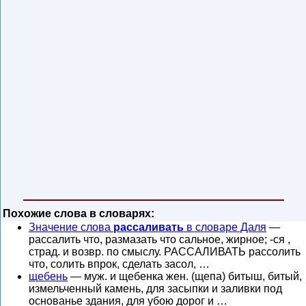
Похожие слова в словарях:
Значение слова
рассаливать
в словаре Даля
—
рассалить что, размазать что сальное, жирное; -ся ,
страд. и возвр. по смыслу. РАССАЛИВАТЬ рассолить
что, солить впрок, сделать засол, …
щебень
— муж. и щебенка жен. (щепа) битыш, битый,
измельченный камень, для засыпки и заливки под
основанье здания, для убою дорог и …