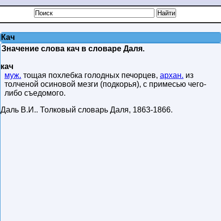
Кач
Значение слова кач в словаре Даля.
кач
муж.
тощая похлебка голодных печорцев,
архан.
из
толченой осиновой мезги (подкорья), с примесью чего-
либо съедомого.
Даль В.И.
.
Толковый словарь Даля
,
1863-1866
.