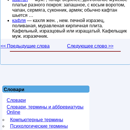
платье разного покроя: запашное, с косым воротом,
чапан, сермяга, суконник, армяк; обычно кафтан
шьется …
кафля
— кахля жен. , нем. печной изразец,
поливаная, муравленая кирпичная плита.
Кафельный, изразцовый или изращатый. Кафельщик
муж. изразечник.
<< Предыдущие слова
Следующее слово >>
Словари
Словари
Словари, термины и аббревиатуры
Online
Компьютерные термины
Психологические термины