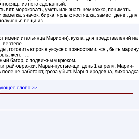
относящ., из него сделанный.
ь вят. мороковать, уметь или знать немножко, понимать.
 заметка, значок, бирка, ярлык; костяшка, замест денег, для
 полученья вещи из …
т имени итальянца Мариони), кукла, для представлений на
, вертепе.
ы, готовить впрок в уксусе с пряностями. -ся , быть марину
овка жен. , …
вный багор, с подвижным крюком.
играй-овражки. Марьи-пустые-щи, день 1 апреля. Марии-
 поле не работают, гроза убьет. Марья-иродовна, лихорадка
ующее слово >>