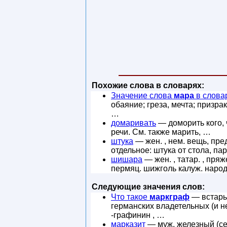
Похожие слова в словарях:
Значение слова
мара
в слова
обаяние; греза, мечта; призра
…
домаривать
— доморить кого, ч
речи. См. также марить, …
штука
— жен. , нем. вещь, пред
отдельное: штука от стола, па
шишара
— жен. , татар. , пря
пермяц. шижголь калуж. народ
Следующие значения слов:
Что такое
маркграф
— встарь,
германских владетельных (и не
-графинин , …
марказит
— муж. железный (се