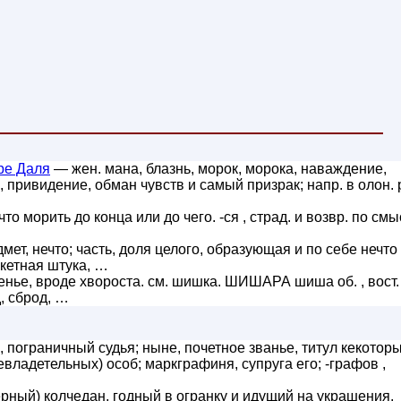
ре Даля
— жен. мана, блазнь, морок, морока, наваждение,
к, привидение, обман чувств и самый призрак; напр. в олон. 
то морить до конца или до чего. -ся , страд. и возвр. по см
мет, нечто; часть, доля целого, образующая и по себе нечто
ркетная штука, …
женье, вроде хвороста. см. шишка. ШИШАРА шиша об. , вост. 
, сброд, …
 пограничный судья; ныне, почетное званье, титул кекотор
владетельных) особ; маркграфиня, супруга его; -графов ,
рный) колчедан, годный в огранку и идущий на украшения.