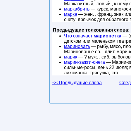
Марказитный, -товый , к нему 
маркабрить
— курск. манокосит
марка
— жен. , франц. знак или
счету; ярлычок для обратного
Предыдущие толкования слова:
Что означает
марионетка
— (о
детском или маленьком театре
мариновать
— рыбу, мясо, плод
Маринованье ср. , длит. марин
марик
— ? муж. , сиб. рыболо
марии-зажги-снега
— Марии-за
сильные-росы, день 22 июля; в
лихоманка, трясучка; это …
<< Предыдущие слова
След