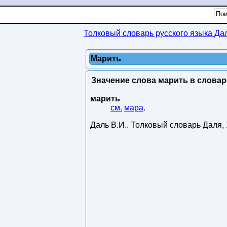
Толковый словарь русского языка Да
Марить
Значение слова марить в словар
марить
см.
мара
.
Даль В.И.
.
Толковый словарь Даля
,