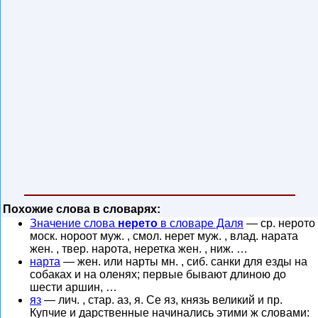
Похожие слова в словарях:
Значение слова
нерето
в словаре Даля
— ср. нерото
моск. нороот муж. , смол. нерет муж. , влад. нарата
жен. , твер. нарота, неретка жен. , ниж. …
нарта
— жен. или нарты мн. , сиб. санки для езды на
собаках и на оленях; первые бывают длиною до
шести аршин, …
яз
— лич. , стар. аз, я. Се яз, князь великий и пр.
Купчие и дарственные начинались этими ж словами: