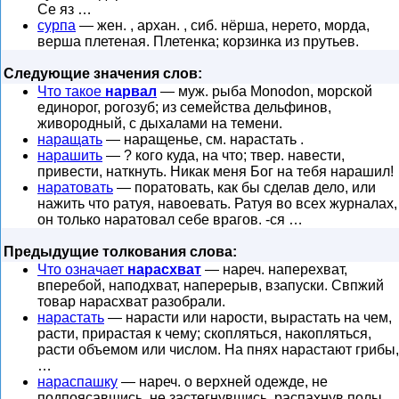
Се яз …
сурпа
— жен. , архан. , сиб. нёрша, нерето, морда,
верша плетеная. Плетенка; корзинка из прутьев.
Следующие значения слов:
Что такое
нарвал
— муж. рыба Monodon, морской
единорог, рогозуб; из семейства дельфинов,
живородный, с дыхалами на темени.
наращать
— наращенье, см. нарастать .
нарашить
— ? кого куда, на что; твер. навести,
привести, наткнуть. Никак меня Бог на тебя нарашил!
наратовать
— поратовать, как бы сделав дело, или
нажить что ратуя, навоевать. Ратуя во всех журналах,
он только наратовал себе врагов. -ся …
Предыдущие толкования слова:
Что означает
нарасхват
— нареч. наперехват,
вперебой, наподхват, наперерыв, взапуски. Свпжий
товар нарасхват разобрали.
нарастать
— нарасти или нарости, вырастать на чем,
расти, прирастая к чему; скопляться, накопляться,
расти объемом или числом. На пнях нарастают грибы,
…
нараспашку
— нареч. о верхней одежде, не
подпоясавшись, не застегнувшись, распахнув полы.