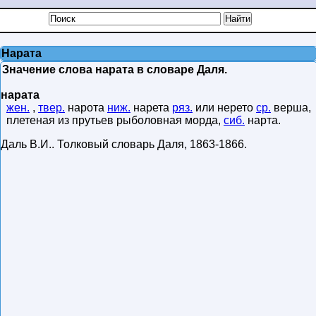
Нарата
Значение слова нарата в словаре Даля.
нарата
жен.
,
твер.
нарота
ниж.
нарета
ряз.
или нерето
ср.
верша,
плетеная из прутьев рыболовная морда,
сиб.
нарта.
Даль В.И.
.
Толковый словарь Даля
,
1863-1866
.