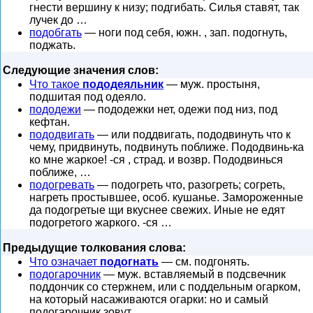
гнести вершину к низу; подгибать. Силья ставят, так
лучек до …
подобгать
— ноги под себя, южн. , зап. подогнуть,
поджать.
Следующие значения слов:
Что такое
пододеяльник
— муж. простыня,
подшитая под одеяло.
пододежи
— пододежки нет, одежи под низ, под
кефтан.
пододвигать
— или поддвигать, пододвинуть что к
чему, придвинуть, подвинуть поближе. Пододвинь-ка
ко мне жаркое! -ся , страд. и возвр. Пододвинься
поближе, …
подогревать
— подогреть что, разогреть; согреть,
нагреть простывшее, особ. кушанье. Замороженные
да подогретые щи вкуснее свежих. Иные не едят
подогретого жаркого. -ся …
Предыдущие толкования слова:
Что означает
подогнать
— см. подгонять.
подогарочник
— муж. вставляемый в подсвечник
поддончик со стержнем, или с поддельным огарком,
на который насаживаются огарки: но и самый
подогарочник зовут …