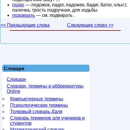
подог
— подожок, падог, падожек, бадиг, батог, хлыст,
палочка, трость подручная, для ходьбы.
подоврать
— см. подвирать .
<< Предыдущие слова
Следующее слово >>
Словари
Словари
Словари, термины и аббревиатуры
Online
Компьютерные термины
Психологические термины
Толковый словарь Даля
Словарь терминов для учеников и
студентов
Математический словарь