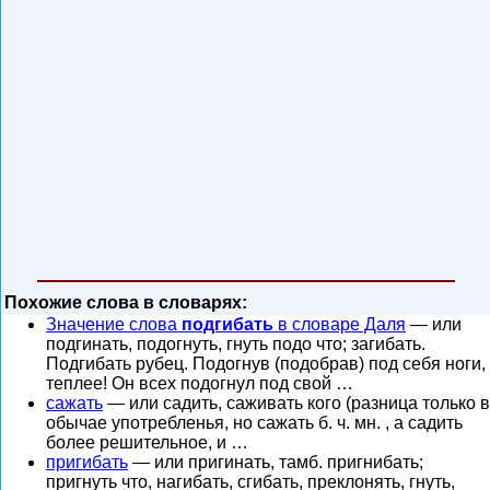
Похожие слова в словарях:
Значение слова
подгибать
в словаре Даля
— или
подгинать, подогнуть, гнуть подо что; загибать.
Подгибать рубец. Подогнув (подобрав) под себя ноги,
теплее! Он всех подогнул под свой …
сажать
— или садить, саживать кого (разница только в
обычае употребленья, но сажать б. ч. мн. , а садить
более решительное, и …
пригибать
— или пригинать, тамб. пригнибать;
пригнуть что, нагибать, сгибать, преклонять, гнуть,