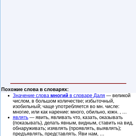
Похожие слова в словарях:
Значение слова
многий
в словаре Даля
— великой
числом, в большом количестве; избыточный,
изобильный; чаще употребляется во мн. числе:
многие, или как нарение: много, обильно, южн. , …
являть
— явить, явливать что, казать, оказывать
(показывать), делать явным, видным, ставить на вид,
обнаруживать; изявлять (проявлять, выявлять);
предъявлять, представлять. Яви нам, …