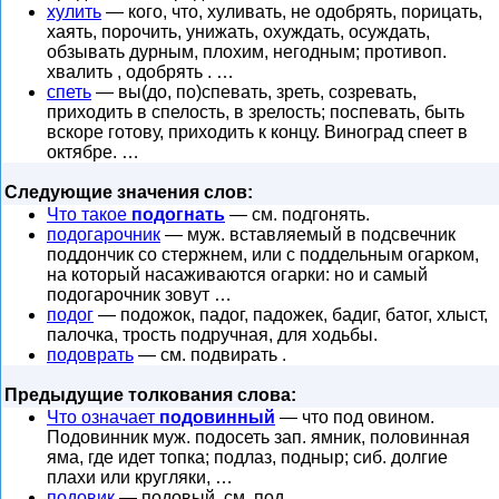
хулить
— кого, что, хуливать, не одобрять, порицать,
хаять, порочить, унижать, охуждать, осуждать,
обзывать дурным, плохим, негодным; противоп.
хвалить , одобрять . …
спеть
— вы(до, по)спевать, зреть, созревать,
приходить в спелость, в зрелость; поспевать, быть
вскоре готову, приходить к концу. Виноград спеет в
октябре. …
Следующие значения слов:
Что такое
подогнать
— см. подгонять.
подогарочник
— муж. вставляемый в подсвечник
поддончик со стержнем, или с поддельным огарком,
на который насаживаются огарки: но и самый
подогарочник зовут …
подог
— подожок, падог, падожек, бадиг, батог, хлыст,
палочка, трость подручная, для ходьбы.
подоврать
— см. подвирать .
Предыдущие толкования слова:
Что означает
подовинный
— что под овином.
Подовинник муж. подосеть зап. ямник, половинная
яма, где идет топка; подлаз, подныр; сиб. долгие
плахи или кругляки, …
подовик
— подовый, см. под .